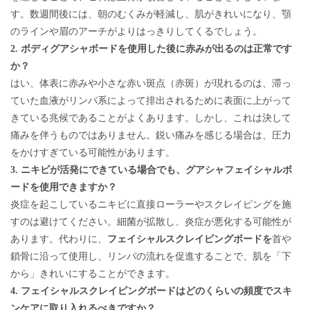
す。数週間後には、朝のむくみが軽減し、肌がきれいになり、顎
のラインや眉のアーチがよりはっきりしてくるでしょう。
2. ボディグアシャボードを使用した後に赤みが出るのは正常です
か？
はい、体表に赤みや小さな赤い斑点（赤斑）が現れるのは、滞っ
ていた血液がリンパ系によって排出されるために表面に上がって
きている兆候であることがよくあります。しかし、これは決して
痛みを伴うものではありません。鋭い痛みを感じる場合は、圧力
をかけすぎている可能性があります。
3. ニキビが活発にできている場合でも、グアシャフェイシャルボ
ードを使用できますか？
炎症を起こしているニキビに直接ローラーやスクレイピングを施
すのは避けてください。細菌が拡散し、炎症が悪化する可能性が
あります。代わりに、
フェイシャルスクレイピングボードを
首や
鎖骨に沿って使用し、リンパの流れを促進することで、肌を「下
から」きれいにすることができます。
4. フェイシャルスクレイピングボードはどのくらいの頻度でスキ
ンケアに取り入れるべきですか？