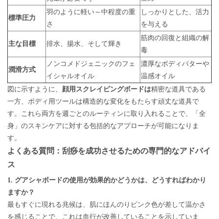
羽のように軽い～中程度の重
しっかりとした、活力
標準圧力
さ
を与える
筋肉の回復と組織の解
主な目標
排水、揚水、そして輝き
毒
ノンコメドジェニックのフェ
濃厚なボディバターや
潤滑方式
イシャルオイル
温感オイル
図に示すように、
顔用スクレイピングボードは
精密な道具である
一方、ボディ用ツールは構造的な変化をもたらす頑丈な道具で
す。これら両方を週ごとのルーティンに取り入れることで、「全
身」のスキンケアに対する包括的なアプローチが可能になりま
す。
よくある質問：刮痧を成功させるための専門的なアドバイ
ス
1. グアシャボードの使用が効果的かどうかは、どうすればわかり
ますか？
最もすぐに現れる兆候は、肌にほんのりピンク色が差して温かさ
を感じることで、これは血行が改善していることを示していま