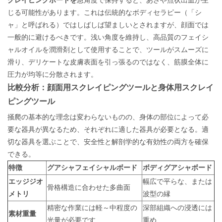
クレイピングボードを
急角度で保持すると、あざや点状出血が生
じる可能性があります。これは伝統的なボディセラピー（「シ
ャ」と呼ばれる）ではしばしば望ましいとされますが、顔面では
一般的に避けるべきです。浅い角度を維持し、高品質のフェイシ
ャルオイルを潤滑剤として使用することで、ツールがスムーズに
滑り、デリケートな皮膚表面を引っ張るのではなく、筋膜全体に
圧力が均等に分散されます。
比較分析：顔面用スクレイピングツールと身体用スクレイ
ピングツール
掻爬の基本的な理念は変わらないものの、身体の部位によって必
要な器具が異なるため、それぞれに適した器具が必要となる。適
切な器具を選ぶことで、安全性と解剖学的な有効性の両方を確保
できる。
特徴
グアシャフェイシャルボード
ボディグアシャボード
エッジジオ
幅広で平らな、または
骨格構造に合わせた多曲面
メトリ
波型の縁
精密な作業には軽～中程度の
深部組織への浸透には
素材重量
光量が必要です
重め