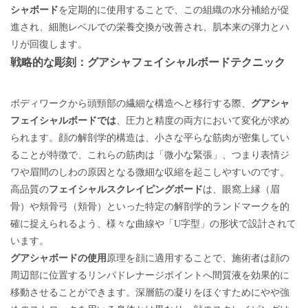
を定期的に使用することで
シャボード
、この組織の水分補給が促
進され、細胞レベルでの栄養交換が改善され、肌本来の弾力とハ
リが回復します。
戦略的な彫刻：グアシャフェイシャルボードテクニック
ボディワークから頭頸部の繊細な構造へと移行する際、
グアシャ
フェイシャルボードでは
、圧力と精度の両方において変化が求め
られます。顔の解剖学的構造は、小さな平らな筋肉が密集してい
ることが特徴で、これらの筋肉は「微小な緊張」、つまり表情ジ
ワや眉間のしわの原因となる微細な収縮を起こしやすいのです。
高品質の
フェイシャルスクレイピングボード
は、眼窩上縁（眉
骨）や頬骨弓（頬骨）といった特定の解剖学的ランドマークを的
確に捉えられるよう、様々な曲線や「U字型」の形状で設計されて
います。
原理を顔に
グアシャボードの使用
適用することで
、施術者は顔の
周辺部に位置するリンパドレナージポイントへ間質液を効果的に
移動させることができます。深層筋の凝りをほぐすためにやや強