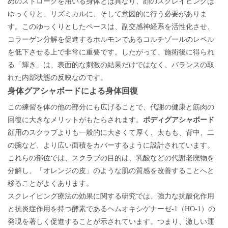
めのストロークを用いる身体とは異なり、顔のスクレイピングは
ゆっくりと、リズミカルに、そして意図的に行う必要がありま
す。このゆっくりとしたペースは、副交感神経系を活性化させ、
コラーゲン分解を促進するホルモンであるコルチゾールのレベル
を低下させる上で非常に重要です。したがって、施術後に得られ
る「輝き」は、表面的な刺激の結果だけではなく、バランスの取
れた内部状態の反映なのです。
身体グアシャボードによる身体回復
この練習を体の他の部分にも広げることで、代謝の健康と筋肉の
回復に大きなメリットがもたらされます。
ボディグアシャボード
顔用のスクラブよりも一般的に大きくて厚く、太もも、背中、二
の腕など、より広い面積をカバーするように設計されています。
これらの部位では、スクラブの目的は、乳酸などの代謝老廃物を
分解し、「オレンジの皮」のような肌の質感を改善することへと
移ることがよくあります。
スクレイピング療法の効果に関する研究では、強力な抗酸化作用
と抗炎症作用を持つ酵素であるヘムオキシゲナーゼ-1（HO-1）の
激しい運
発現を著しく促進することが示されています。つまり、