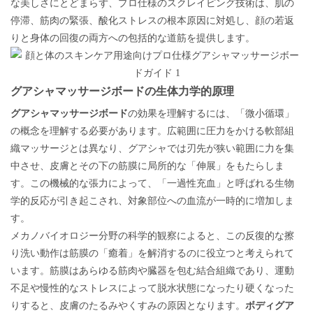
な美しさにとどまらず、プロ仕様のスクレイピング技術は、肌の
停滞、筋肉の緊張、酸化ストレスの根本原因に対処し、顔の若返
りと身体の回復の両方への包括的な道筋を提供します。
グアシャマッサージボードの生体力学的原理
グアシャマッサージボード
の効果を理解するには
、「微小循環」
の概念を理解する必要があります。広範囲に圧力をかける軟部組
織マッサージとは異なり、グアシャでは刃先が狭い範囲に力を集
中させ、皮膚とその下の筋膜に局所的な「伸展」をもたらしま
す。この機械的な張力によって、「一過性充血」と呼ばれる生物
学的反応が引き起こされ、対象部位への血流が一時的に増加しま
す。
メカノバイオロジー分野の科学的観察によると、この反復的な擦
り洗い動作は筋膜の「癒着」を解消するのに役立つと考えられて
います。筋膜はあらゆる筋肉や臓器を包む結合組織であり、運動
不足や慢性的なストレスによって脱水状態になったり硬くなった
りすると、皮膚のたるみやくすみの原因となります。
ボディグア