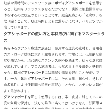
動後や長時間のデスクワーク後に
使用す
ボディグアシャボードを
る
と、筋肉をリラックスさせるだけでなく、実際に細胞損傷から
体を守るのに役立つということです。結合組織から「老廃物」を
取り除くことで、肌は時間とともに滑らかになり、ハリとツヤが
増していきます。
グアシャボードの使い方と素材選びに関するマスタークラ
ス
あらゆるグアシャ療法の成否は、使用する道具の素材と、使用者
のストローク技術に大きく左右されます。市場には、伝統的な翡
翠や翡翠から、現代​​的なステンレス鋼や樹脂まで、様々な選択肢
天然のミネラル成分と熱特性
が溢れています。プロの施術者は、
から
には翡翠や翡翠を好むことが多いで
、顔用グアシャボード
す。一方、
には
体用グアシャボード
、その重量、耐久性、そして
非多孔性により使用間の消毒が容易なことから、
ステンレス鋼が
よく選ばれます。
使用するに
グアシャボードを
正しく
は、常に皮膚に対して15～45
度の角度で保持し、決して垂直に当ててはいけません。顔面用
ス