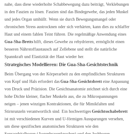
nahe, dass diese wiederholte Schabbewegung dazu beiträgt, Verklebungen
in den Faszien zu lösen. Faszien sind das Bindegewebe, das jeden Muskel
und jedes Organ umhüllt. Wenn sie durch Bewegungsmangel oder
chronischen Stress austrocknen oder sich verhärten, kann dies zu schlaffer
Haut und einem fahlen Teint führen. Die regelmäßige Anwendung eines
Gua-Sha-Bretts
hilft, dieses Gewebe zu rehydrieren, ermöglicht einen
besseren Nährstoffaustausch auf Zellebene und stellt die natürliche
Spannkraft und Elastizität der Haut wieder her.
Strategisches Modellieren: Die Gua-Sha-Gesichtstechnik
Beim Übergang von der Körperarbeit zu den empfindlichen Strukturen
von Kopf und Hals erfordert das
Gua-Sha-Gesichtsbrett
eine Anpassung
von Druck und Präzision. Die Gesichtsanatomie zeichnet sich durch eine
hohe Dichte kleiner, flacher Muskeln aus, die zu Mikrospannungen
neigen – jenen winzigen Kontraktionen, die für Mimikfalten und
Stirnrunzeln verantwortlich sind. Ein hochwertiges
Gesichtsschabebrett
ist mit verschiedenen Kurven und U-förmigen Aussparungen versehen,
um diese spezifischen anatomischen Strukturen wie den
Supraorbitalbogen (Augenbrauenknochen) und den Jochbogen