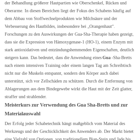
der Behandlung größerer Hautpartien wie Oberschenkel, Rücken und
Oberarme. In diesen Bereichen liegt der Fokus des Schabens häufig auf
dem Abbau von Stoffwechselprodukten wie Milchsäure und der
Verbesserung des Hautbildes, insbesondere bei „Orangenhaut“.
Forschungen zu den Auswirkungen der Gua-Sha-Therapie haben gezeigt,
dass sie die Expression von Hämoxygenase-1 (HO-1), einem Enzym mit
stark antioxidativen und entzündungshemmenden Eigenschaften, deutlich
steigern kann. Das bedeutet, dass die Anwendung eines
Gua
-Sha-Bretts
nach einem intensiven Training oder einem langen Tag am Schreibtisch
nicht nur die Muskeln entspannt, sondern den Körper auch dabei
unterstützt, sich vor Zellschäden zu schützen. Durch die Entfernung von
Ablagerungen aus dem Bindegewebe wirkt die Haut mit der Zeit glatter,
straffer und strahlender.
Meisterkurs zur Verwendung des Gua Sha-Bretts und zur
Materialauswahl
Der Erfolg jeder Schabetechnik hängt maßgeblich vom Material des
Werkzeugs und der Geschicklichkeit des Anwenders ab. Der Markt bietet
eine Vielzahl von Optionen, von traditionellem Bian-Stein und Jade bis