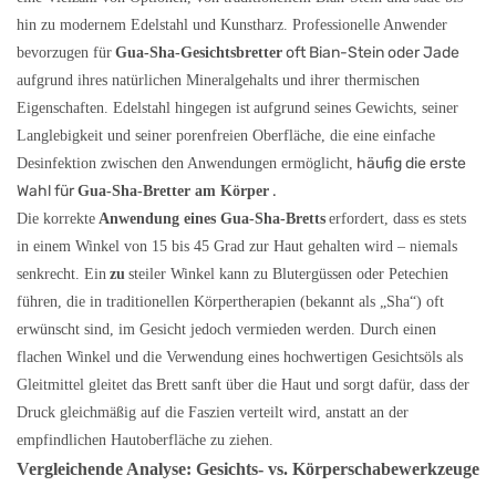
hin zu modernem Edelstahl und Kunstharz. Professionelle Anwender
oft Bian-Stein oder Jade
bevorzugen für
Gua-Sha-Gesichtsbretter
aufgrund ihres natürlichen Mineralgehalts und ihrer thermischen
Eigenschaften. Edelstahl hingegen ist
aufgrund seines Gewichts, seiner
Langlebigkeit und seiner porenfreien Oberfläche, die eine einfache
häufig die erste
Desinfektion zwischen den Anwendungen ermöglicht,
Wahl für
.
Gua-Sha-Bretter am Körper
Die korrekte
Anwendung eines Gua-Sha-Bretts
erfordert, dass es stets
in einem Winkel von 15 bis 45 Grad zur Haut gehalten wird – niemals
senkrecht. Ein
zu
steiler Winkel kann zu Blutergüssen oder Petechien
führen, die in traditionellen Körpertherapien (bekannt als „Sha“) oft
erwünscht sind, im Gesicht jedoch vermieden werden. Durch einen
flachen Winkel und die Verwendung eines hochwertigen Gesichtsöls als
Gleitmittel gleitet das Brett sanft über die Haut und sorgt dafür, dass der
Druck gleichmäßig auf die Faszien verteilt wird, anstatt an der
empfindlichen Hautoberfläche zu ziehen.
Vergleichende Analyse: Gesichts- vs. Körperschabewerkzeuge