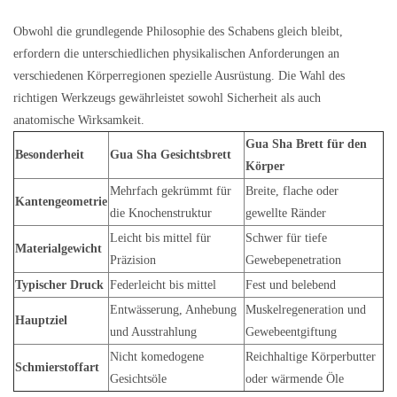
Obwohl die grundlegende Philosophie des Schabens gleich bleibt,
erfordern die unterschiedlichen physikalischen Anforderungen an
verschiedenen Körperregionen spezielle Ausrüstung. Die Wahl des
richtigen Werkzeugs gewährleistet sowohl Sicherheit als auch
anatomische Wirksamkeit.
Gua Sha Brett für den
Besonderheit
Gua Sha Gesichtsbrett
Körper
Mehrfach gekrümmt für
Breite, flache oder
Kantengeometrie
die Knochenstruktur
gewellte Ränder
Leicht bis mittel für
Schwer für tiefe
Materialgewicht
Präzision
Gewebepenetration
Typischer Druck
Federleicht bis mittel
Fest und belebend
Entwässerung, Anhebung
Muskelregeneration und
Hauptziel
und Ausstrahlung
Gewebeentgiftung
Nicht komedogene
Reichhaltige Körperbutter
Schmierstoffart
Gesichtsöle
oder wärmende Öle