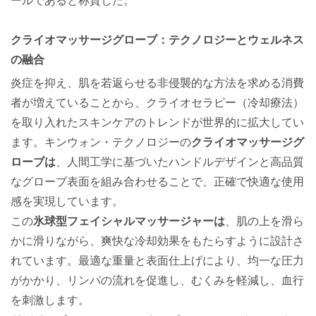
ールであると称賛した。
クライオマッサージグローブ：テクノロジーとウェルネス
の融合
炎症を抑え、肌を若返らせる非侵襲的な方法を求める消費
者が増えていることから、クライオセラピー（冷却療法）
を取り入れたスキンケアのトレンドが世界的に拡大してい
ます。キンウォン・テクノロジーの
クライオマッサージグ
ローブは
、人間工学に基づいたハンドルデザインと高品質
なグローブ表面を組み合わせることで、正確で快適な使用
感を実現しています。
この
氷球型フェイシャルマッサージャーは
、肌の上を滑ら
かに滑りながら、爽快な冷却効果をもたらすように設計さ
れています。最適な重量と表面仕上げにより、均一な圧力
がかかり、リンパの流れを促進し、むくみを軽減し、血行
を刺激します。