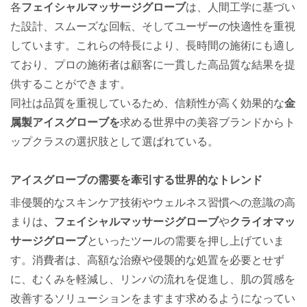
各
フェイシャルマッサージグローブ
は、人間工学に基づい
た設計、スムーズな回転、そしてユーザーの快適性を重視
しています。これらの特長により、長時間の施術にも適し
ており、プロの施術者は顧客に一貫した高品質な結果を提
供することができます。
同社は品質を重視しているため、信頼性が高く効果的な
金
属製アイスグローブを
求める世界中の美容ブランドからト
ップクラスの選択肢として選ばれている。
アイスグローブの需要を牽引する世界的なトレンド
非侵襲的なスキンケア技術やウェルネス習慣への意識の高
まりは
、フェイシャルマッサージグローブ
や
クライオマッ
サージグローブ
といったツールの需要を押し上げていま
す。消費者は、高額な治療や侵襲的な処置を必要とせず
に、むくみを軽減し、リンパの流れを促進し、肌の質感を
改善するソリューションをますます求めるようになってい