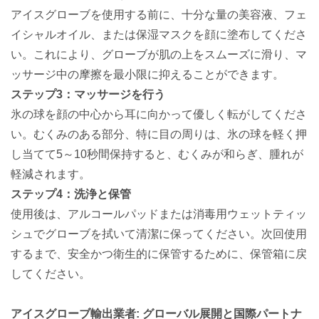
アイスグローブを使用する前に、十分な量の美容液、フェ
イシャルオイル、または保湿マスクを顔に塗布してくださ
い。これにより、グローブが肌の上をスムーズに滑り、マ
ッサージ中の摩擦を最小限に抑えることができます。
ステップ3：マッサージを行う
氷の球を顔の中心から耳に向かって優しく転がしてくださ
い。むくみのある部分、特に目の周りは、氷の球を軽く押
し当てて5～10秒間保持すると、むくみが和らぎ、腫れが
軽減されます。
ステップ4：洗浄と保管
使用後は、アルコールパッドまたは消毒用ウェットティッ
シュでグローブを拭いて清潔に保ってください。次回使用
するまで、安全かつ衛生的に保管するために、保管箱に戻
してください。
アイスグローブ輸出業者
:
グローバル展開と国際パートナ