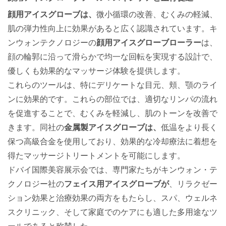
顔用アイスグローブは、
微小循環の改善、むくみの軽減、
肌の弾力性向上に効果があると広く認識されています。キ
ンウォンテクノロジーの
顔用アイスグローブローラー
は、
顔の輪郭に沿って滑らかで均一な回転を実現する設計で、
優しくも効果的なマッサージ体験を提供します。
これらのツールは、特にデリケートな目元、頬、顎のライ
ンに効果的です。これらの部位では、適切なリンパの流れ
を促進することで、むくみを軽減し、肌のトーンを改善で
きます。同社の
金属製アイスグローブは、
低温をより長く
保つ高級合金を使用しており、効果的な冷却療法に着想を
得たマッサージトリートメントを可能にします。
ドバイ国際美容展示会では、専門家たちがキンウォン・テ
クノロジー社の
フェイス用アイスグローブが
、リラクゼー
ション効果と治療効果の両方をもたらし、スパ、ウェルネ
スクリニック、そして家庭でのケアにも適した多用途なツ