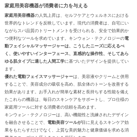
家庭用美容機器が消費者に力を与える
家庭用美容機器
の人気上昇は、セルフケアとウェルネスにおける
世界的なトレンドを反映しています。現代の消費者は、自宅にい
ながらスパ品質のトリートメントを受けられる、安全で効果的か
つ便利なツールを求めています。キンウォン・テクノロジーの
電
動フェイシャルマッサージャーは、こうしたニーズに応えるべ
く、使いやすいインターフェース、直感的な操作性、そしてあら
ゆる肌タイプに適した人間工学
に基づいたデザインを提供してい
ます。
優れた電動フェイスマッサージャー
は、美容液やクリームと併用
することで、美容成分の吸収を高め、肌全体のトーンを改善する
効果があります。お手入れが簡単な素材と長持ちする性能を備え
たこれらの機器は、毎日のスキンケアをサポートし、プロ仕様の
家庭用ツールに対する消費者の信頼を高めます。
キンウォン・テクノロジーは、高い機能性と洗練されたデザイン
を融合させることで、
電動美容ツールが
目に見えるスキンケア効
果をもたらすだけでなく、上質な美的魅力と健康価値を求める消