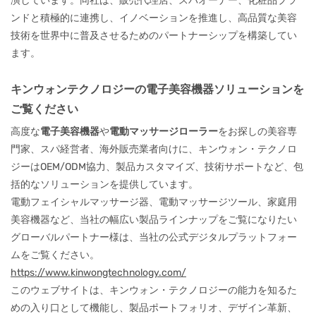
演しています。同社は、販売代理店、スパオーナー、化粧品ブラ
ンドと積極的に連携し、イノベーションを推進し、高品質な美容
技術を世界中に普及させるためのパートナーシップを構築してい
ます。
キンウォンテクノロジーの電子美容機器ソリューションを
ご覧ください
高度な
電子美容機器
や
電動マッサージローラー
をお探しの美容専
門家、スパ経営者、海外販売業者向けに、キンウォン・テクノロ
ジーはOEM/ODM協力、製品カスタマイズ、技術サポートなど、包
括的なソリューションを提供しています。
電動フェイシャルマッサージ器、電動マッサージツール、家庭用
美容機器など、当社の幅広い製品ラインナップをご覧になりたい
グローバルパートナー様は、当社の公式デジタルプラットフォー
ムをご覧ください。
https://www.kinwongtechnology.com/
このウェブサイトは、キンウォン・テクノロジーの能力を知るた
めの入り口として機能し、製品ポートフォリオ、デザイン革新、