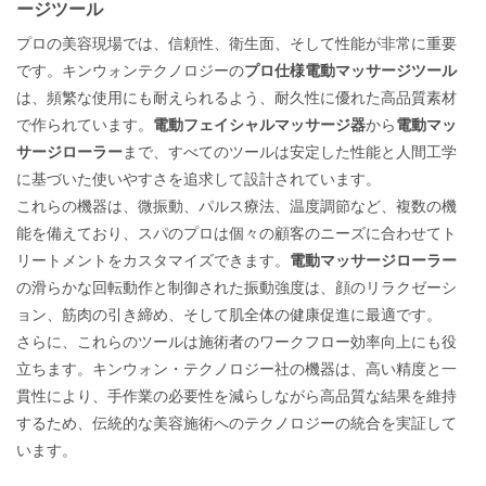
ージツール
プロの美容現場では、信頼性、衛生面、そして性能が非常に重要
です。キンウォンテクノロジーの
プロ仕様電動マッサージツール
は、頻繁な使用にも耐えられるよう、耐久性に優れた高品質素材
で作られています。
電動フェイシャルマッサージ器
から
電動マッ
サージローラー
まで、すべてのツールは安定した性能と人間工学
に基づいた使いやすさを追求して設計されています。
これらの機器は、微振動、パルス療法、温度調節など、複数の機
能を備えており、スパのプロは個々の顧客のニーズに合わせてト
リートメントをカスタマイズできます。
電動マッサージローラー
の滑らかな回転動作と制御された振動強度は、顔のリラクゼーシ
ョン、筋肉の引き締め、そして肌全体の健康促進に最適です。
さらに、これらのツールは施術者のワークフロー効率向上にも役
立ちます。キンウォン・テクノロジー社の機器は、高い精度と一
貫性により、手作業の必要性を減らしながら高品質な結果を維持
するため、伝統的な美容施術へのテクノロジーの統合を実証して
います。