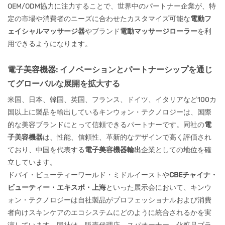
OEM/ODM協力に注力することで、世界中のパートナー企業が、特
定の市場や消費者のニーズに合わせたカスタマイズ可能な
電動フ
ェイシャルマッサージ器
やブランド
電動マッサージローラー
を利
用できるようになります。
電子美容機器
:
イノベーションとパートナーシップを通じ
てグローバルな展開を拡大する
米国、日本、韓国、英国、フランス、ドイツ、イタリアなど100カ
国以上に製品を輸出しているキンウォン・テクノロジーは、国際
的な美容ブランドにとって信頼できるパートナーです。同社の
電
子美容機器
は、性能、信頼性、革新的なデザインで高く評価され
ており、中国を代表する
電子美容機器輸出
企業としての地位を確
立しています。
ドバイ・ビューティーワールド・ミドルイーストや
CBEチャイナ・
ビューティー・エキスポ・上海
といった展示会において、キンウ
ォン・テクノロジーは自社製品がプロフェッショナルおよび消費
者向けスキンケアのエコシステムにどのように統合されるかを実