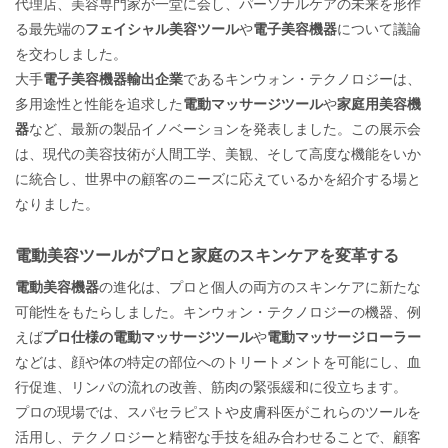
代理店、美容専門家が一堂に会し、パーソナルケアの未来を形作
る最先端の
フェイシャル美容ツール
や
電子美容機器
について議論
を交わしました。
大手
電子美容機器輸出企業
であるキンウォン・テクノロジーは、
多用途性と性能を追求した
電動マッサージツール
や
家庭用美容機
器
など、最新の製品イノベーションを発表しました。この展示会
は、現代の美容技術が人間工学、美観、そして高度な機能をいか
に統合し、世界中の顧客のニーズに応えているかを紹介する場と
なりました。
電動美容ツールがプロと家庭のスキンケアを変革する
電動美容機器
の進化は、プロと個人の両方のスキンケアに新たな
可能性をもたらしました。キンウォン・テクノロジーの機器、例
えば
プロ仕様の電動マッサージツール
や
電動マッサージローラー
などは、顔や体の特定の部位へのトリートメントを可能にし、血
行促進、リンパの流れの改善、筋肉の緊張緩和に役立ちます。
プロの現場では、スパセラピストや皮膚科医がこれらのツールを
活用し、テクノロジーと精密な手技を組み合わせることで、顧客