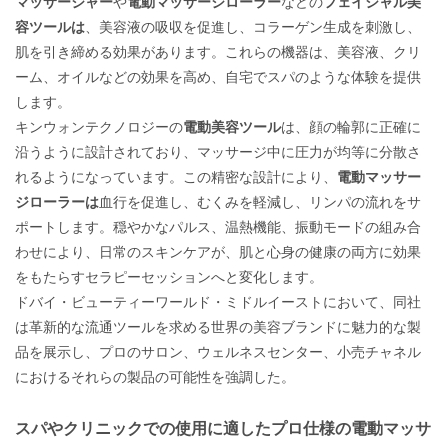
マッサージャー
や
電動マッサージローラー
などの
フェイシャル美
容ツールは
、美容液の吸収を促進し、コラーゲン生成を刺激し、
肌を引き締める効果があります。これらの機器は、美容液、クリ
ーム、オイルなどの効果を高め、自宅でスパのような体験を提供
します。
キンウォンテクノロジーの
電動美容ツール
は、顔の輪郭に正確に
沿うように設計されており、マッサージ中に圧力が均等に分散さ
れるようになっています。この精密な設計により、
電動マッサー
ジローラーは
血行を促進し、むくみを軽減し、リンパの流れをサ
ポートします。穏やかなパルス、温熱機能、振動モードの組み合
わせにより、日常のスキンケアが、肌と心身の健康の両方に効果
をもたらすセラピーセッションへと変化します。
ドバイ・ビューティーワールド・ミドルイーストにおいて、同社
は革新的な流通ツールを求める世界の美容ブランドに魅力的な製
品を展示し、プロのサロン、ウェルネスセンター、小売チャネル
におけるそれらの製品の可能性を強調した。
スパやクリニックでの使用に適したプロ仕様の電動マッサ