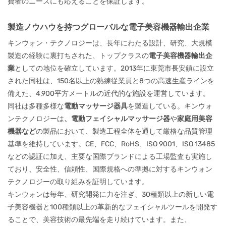
費者のニーズにも応えることを保証します。
製造ノウハウを持つグローバルな電子美容機器輸出企業
キンウォン・テクノロジーは、長年にわたる設計、研究、大規模
製造の経験に裏打ちされた、トップクラスの
電子美容機器輸出企
業
としての地位を確立しています。2013年に東莞市長安鎮に設立
された同社は、150名以上の熟練従業員と8つの高速生産ラインを
備えた、4,900平方メートルの近代的な施設を運営しています。
同社は多種多様な
電動マッサージ器具
を製造している。
キンウォ
ンテクノロジーは
、電動フェイシャルマッサージ器
や
家庭用美容
機器など
の製品において、製造工程全体を通して厳格な品質管理
基準を維持しています。CE、FCC、RoHS、ISO 9001、ISO 13485
などの認証に加え、主要な国際ブランドによる工場監査も実施し
ており、安全性、信頼性、国際規格への準拠に対するキンウォン
テクノロジーの取り組みを証明しています。
キンウォンは毎年、研究開発に力を注ぎ、30種類以上の新しい電
子美容機器と100種類以上の革新的なフェイシャルツールを開発す
ることで、美容技術の最先端を走り続けています。また、