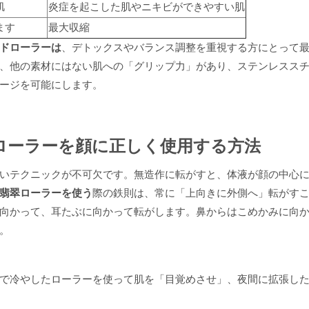
肌
炎症を起こした肌やニキビができやすい肌
ます
最大収縮
ドローラーは
、デトックスやバランス調整を重視する方にとって
、他の素材にはない肌への「グリップ力」があり、ステンレスス
ージを可能にします。
ローラーを顔に正しく使用する方法
いテクニックが不可欠です。無造作に転がすと、体液が顔の中心
翡翠ローラーを使う
際の鉄則は、
常に「上向きに外側へ」転がす
向かって、耳たぶに向かって転がします。鼻からはこめかみに向
。
で冷やしたローラーを使って肌を「目覚めさせ」、夜間に拡張し