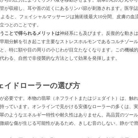
管が収縮し、耳や首の近くにあるリンパ節が刺激されます。医学
によると
、フェイシャルマッサージは施術後最大10分間、皮膚の血
立つとのことです。
うことで得られるメリットは
神経系にも及びます。反復的な動き
早期分解を引き起こす主要なストレスホルモンであるコルチゾー
と、特に額や目の周りの小じわが目立たなくなります。この機械
代わる、自然で非侵襲的な方法として効果を発揮します。
ェイドローラーの選び方
が必要です。本物の翡翠（ネフライトまたはジェダイト）は、触
持っています。オンラインで見かける安価なローラーの多くは、
翠のようなエネルギー特性や耐久性はありません。高品質のツー
微細な傷が生じる可能性があるため、きしむ音のしない、静かで