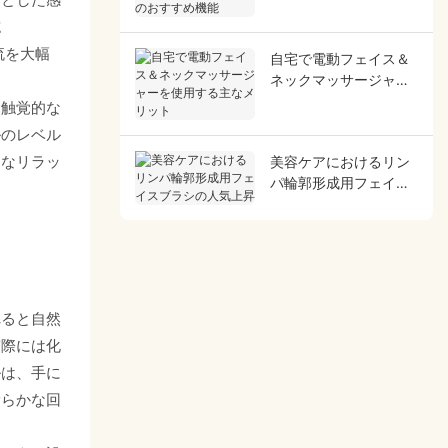
すすめ機能
誌
流を大幅
自宅で電動フェイス＆
ネックマッサージャー
を使用する主なメリッ
は触覚的な
ト
ルのレベル
美容ケアにおけるリン
的なリラッ
パ輪郭形成用フェイス
ブラシの人気上昇
れると自然
実際には化
ルは、手に
滑らかな回