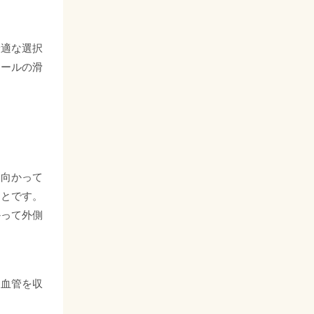
最適な選択
チールの滑
に向かって
ことです。
かって外側
た血管を収