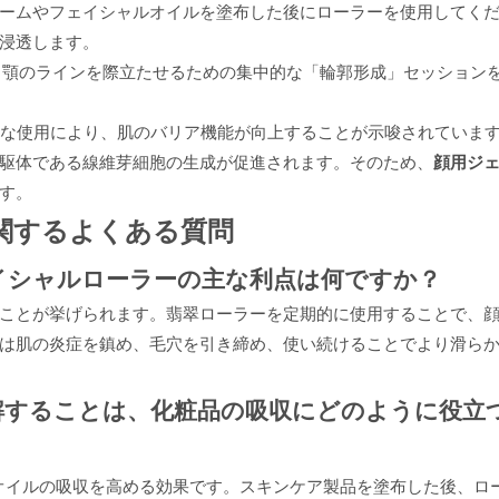
ームやフェイシャルオイルを塗布した後にローラーを使用してく
浸透します。
骨と顎のラインを際立たせるための集中的な「輪郭形成」セッション
的な使用により、肌のバリア機能が向上することが示唆されていま
駆体である線維芽細胞の生成が促進されます。そのため、
顔用ジ
す。
関する
よくある質問
イシャルローラーの主な利点は何ですか？
ことが挙げられます。翡翠ローラーを定期的に使用することで、
は肌の炎症を鎮め、毛穴を引き締め、使い続けることでより滑ら
解することは、化粧品の吸収にどのように役立
オイルの吸収を高める効果です。スキンケア製品を塗布した後、ロ