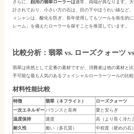
さらに、
顔用の翡翠ローラーは
通常、両端が異なります。大
計されており、小さい方の石は、目の下やほうれい線など、
ィシャンは、酸化を防ぎ、長年使用してもツールを衛生的に
レーム」を備えたローラーを探すことを推奨しています。
比較分析：翡翠 vs. ローズクォーツ 
翡翠は依然として定番の素材ですが、消費者は他の素材と比
手可能な最も人気のあるフェイシャルローラーツールの比較
材料性能比較
特徴
翡翠（ネフライト）
ローズクォーツ
一次エネルギー
バランスと長寿
愛と安らぎ
温度保持
適度
高（より長く冷た
耐久性
脆い（多孔質）
中程度（硬めの石