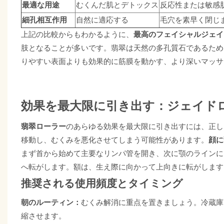
最適な用途
むくんだ肌とデトックス
反応性または敏感
細孔相互作用
自然に適応する
毛穴を素早く閉じ
上記の比較からもわかるように、
最高のフェイシャルジェイ
肢となることが多いです。翡翠は天然の多孔質石であるため
りやすい表面よりも効果的に筋膜を動かす、より深いマッサ
効果を最大限に引き出す：ジェイド
、正し
翡翠ローラー
のあらゆる効果を最大限に引き出すには
移動し、むくみを悪化させてしまう可能性があります。
顔に
まず首から始めて主要なリンパ管を開き、次に顎のラインに
へ転がします。額は、生え際に向かって上向きに転がします
推奨される使用頻度とタイミング
朝のルーティン：
むくみ解消に重点を置きましょう。冷蔵庫
縮させます。