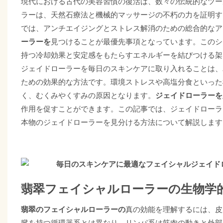
現代における古代の美容習慣の復活は、数々の伝統的なツー
ラーは、天然石療法と機械的マッサージの不朽の力を証明す
アンチエイジングとストレス解消のための総合的なア
では、
見つける
ーラーを
ことが最優先事項となっています。このシ
持つ冷却効果と安定感をもたらすエネルギーを結びつける架
ジェイドローラーを毎日のスキンケアに取り入れることは、
ための効果的な方法です。環境ストレスや高塩分食といった
く、むくみやくすみの原因となります。
ジェイドローラーを
作用を促すことができます。この記事では、ジェイドローラ
本物のジェイドローラーを見分ける方法について解説します
翡翠フェイシャルローラーの生物学
翡翠のフェイシャルローラーの
真の効能を理解するには
、皮
臓を持つ循環器系とは異なり、リンパ系は筋肉の動きと外部