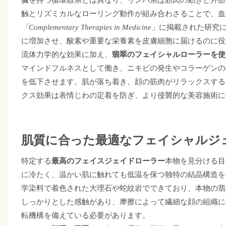
触とリズミカルなローリング動作が組み合わさることで、血
に掲載された研究
「Complementary Therapies in Medicine」
に増加させ、酸素や重要な栄養素を皮膚細胞に届けるのに役
流体力学的な効果に加え、
翡翠のフェイシャルローラーを使
マインドフルネスとして働き、ニキビの発生やコラーゲンの
を低下させます。肌が落ち着き、顔の筋肉がリラックスする
クス効果は表情じわの定着を防ぎ、より侵襲的な美容施術に
肌質に合った最適なフェイシャルジ
特定する
最高のフェイスジェイドローラー
本物を見分ける目
に冷たく、温かい肌に触れても低温を保つ独特の結晶構造を
学染料で着色された大理石や蛇紋岩でできており、本物の翡
しっかりとした感触があり、摩擦によって繊細な顔の組織に
転機構を備えている必要があります。