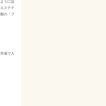
るように設
のエステテ
鋼製の「フ
在市場で入