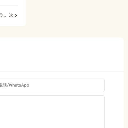
全身の健康：3Dフェイシャル＆ボディマッサージローラーを探る
次
電話/WhatsApp