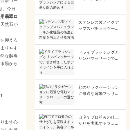
、翡翠ロー
ッシングによる自然な
は、今日
顔の若返り
ル用翡翠ロ
ステンレス製メイクア
、天然石が
ップスパチュラツール
が化粧品の衛生と精度
症を抑える
を向上させる方法
溜まりやす
ドライブラッシングと
自然な解毒
リンパマッサージで、
​​場から
引き締まったボディラ
インを手に入れよう
顔のリラクゼーション
に最適な電動マッサー
ジローラーの選び方
自宅でプロ並みの仕上
送り出す心
がりを実現するフェイ
シャル美容ツールのお
りとした感