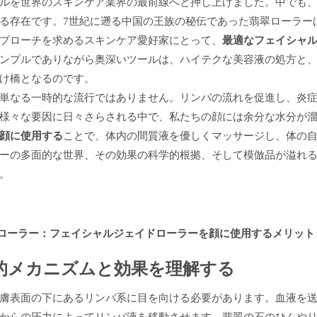
ルを世界のスキンケア業界の最前線へと押し上げました。中でも
る存在です。7世紀に遡る中国の王族の秘伝であった翡翠ローラー
プローチを求めるスキンケア愛好家にとって、
最適なフェイシャ
ンプルでありながら奥深いツールは、ハイテクな美容液の処方と
け橋となるのです。
単なる一時的な流行ではありません。リンパの流れを促進し、炎
様々な要因に日々さらされる中で、私たちの顔には余分な水分が
ことで
顔に使用する
、体内の間質液を優しくマッサージし、体の
ーの多面的な世界、その効果の科学的根拠、そして模倣品が溢れる市
。
的メカニズムと効果を理解する
膚表面の下にあるリンパ系に目を向ける必要があります。血液を
からの圧力によってリンパ液を移動させます。翡翠の石のひんや