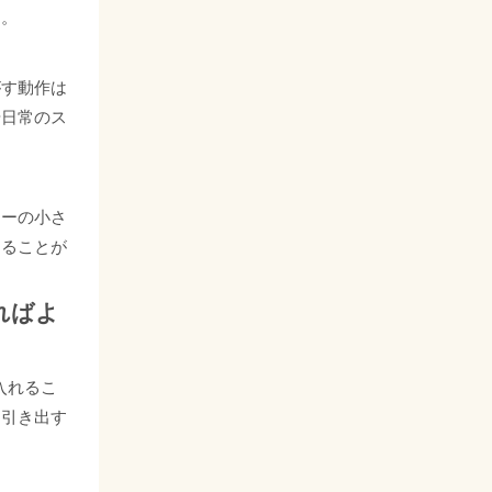
す。
がす動作は
や日常のス
ラーの小さ
することが
ればよ
入れるこ
に引き出す