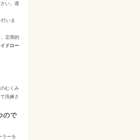
ださい。適
を行いま
す。定期的
ェイドロー
顔のむくみ
かで洗練さ
つので
ーラーを