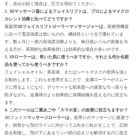
す。赤みが続く場合は、圧力を弱めてください。
2. 3Dマッサージ器によるフェイスリフトは、プロによるマイクロ
カレント治療と比べてどうですか？
家庭用
3Dフェイスリフトローラーマッサージャーは、
医療用機器
に比べて電流強度は低いものの、継続性という点で優れていま
す。数ヶ月に一度の高強度治療よりも、毎日低レベルの刺激を与
える方が、長期的な効果維持には効果的な場合が多いのです。
3. 3Dローラーは、乾いた肌に使うべきですか、それとも何か化粧
品を塗ってから使うべきですか？
フェイシャルオイル、美容液、またはシートマスクの使用を強く
お勧めします。これらを使用することで、金属ローラーがスムー
ズに滑るようになり、デリケートな肌表面への過度な引っ張りを
防ぎながら、金属球がより効果的に深層組織を捉えるのに役立ち
ます。
4. このツールは二重あごや「スマホ首」の改善に役立ちますか？
3D
フェイス
マッサージローラーは、
首周りのマッサージに最適で
す。鎖骨から顎のラインに向かって上向きに転がすことで、広頸
筋を刺激し、顎の下にあるリンパ節の詰まりを解消するのに役立