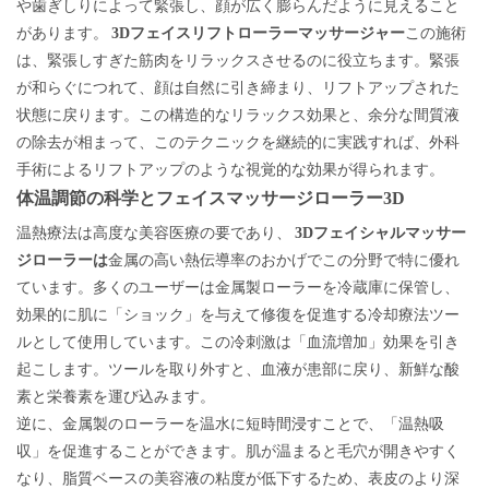
や歯ぎしりによって緊張し、顔が広く膨らんだように見えること
があります。
3Dフェイスリフトローラーマッサージャー
この施術
は、緊張しすぎた筋肉をリラックスさせるのに役立ちます。緊張
が和らぐにつれて、顔は自然に引き締まり、リフトアップされた
状態に戻ります。この構造的なリラックス効果と、余分な間質液
の除去が相まって、このテクニックを継続的に実践すれば、外科
手術によるリフトアップのような視覚的な効果が得られます。
体温調節の科学とフェイスマッサージローラー3D
温熱療法は高度な美容医療の要であり、
3Dフェイシャルマッサー
ジローラーは
金属の高い熱伝導率のおかげでこの分野で特に優れ
ています。多くのユーザーは金属製ローラーを冷蔵庫に保管し、
効果的に肌に「ショック」を与えて修復を促進する冷却療法ツー
ルとして使用しています。この冷刺激は「血流増加」効果を引き
起こします。ツールを取り外すと、血液が患部に戻り、新鮮な酸
素と栄養素を運び込みます。
逆に、金属製のローラーを温水に短時間浸すことで、「温熱吸
収」を促進することができます。肌が温まると毛穴が開きやすく
なり、脂質ベースの美容液の粘度が低下するため、表皮のより深