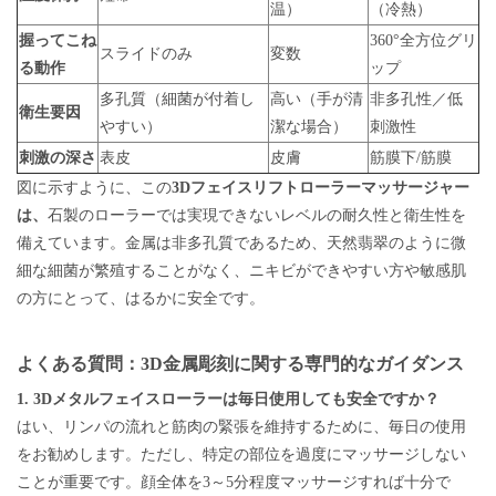
温）
（冷熱）
握ってこね
360°全方位グリ
スライドのみ
変数
る動作
ップ
多孔質（細菌が付着し
高い（手が清
非多孔性／低
衛生要因
やすい）
潔な場合）
刺激性
刺激の深さ
表皮
皮膚
筋膜下/筋膜
図に示すように、この
3Dフェイスリフトローラーマッサージャー
は、
石製のローラーでは実現できないレベルの耐久性と衛生性を
備えています。金属は非多孔質であるため、天然翡翠のように微
細な細菌が繁殖することがなく、ニキビができやすい方や敏感肌
の方にとって、はるかに安全です。
よくある質問：3D金属彫刻に関する専門的なガイダンス
1. 3Dメタルフェイスローラーは毎日使用しても安全ですか？
はい、リンパの流れと筋肉の緊張を維持するために、毎日の使用
をお勧めします。ただし、特定の部位を過度にマッサージしない
ことが重要です。顔全体を3～5分程度マッサージすれば十分で