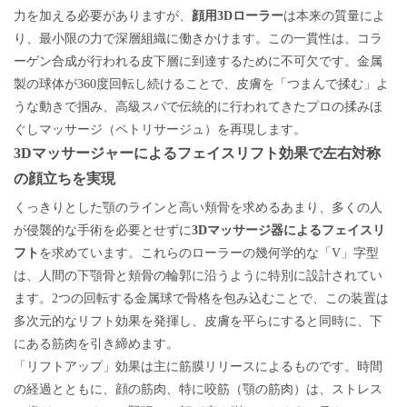
は本来の質量
力を加える必要がありますが、
顔用3Dローラー
によ
り、最小限の力で深層組織に働きかけます。この一貫性は、コラ
ーゲン合成が行われる皮下層に到達するために不可欠です。金属
製の球体が360度回転し続けることで、皮膚を「つまんで揉む」よ
うな動きで掴み、高級スパで伝統的に行われてきたプロの揉みほ
ぐしマッサージ（ペトリサージュ）を再現します。
3Dマッサージャーによるフェイスリフト効果で左右対称
の顔立ちを実現
くっきりとした顎のラインと高い頬骨を求めるあまり、多くの人
侵襲的な手術を必要とせずに
が
3Dマッサージ器によるフェイスリ
フト
を求めています。これらのローラーの幾何学的な「V」字型
は、人間の下顎骨と頬骨の輪郭に沿うように特別に設計されてい
ます。2つの回転する金属球で骨格を包み込むことで、この装置は
多次元的なリフト効果を発揮し、皮膚を平らにすると同時に、下
にある筋肉を引き締めます。
「リフトアップ」効果は主に筋膜リリースによるものです。時間
の経過とともに、顔の筋肉、特に咬筋（顎の筋肉）は、ストレス