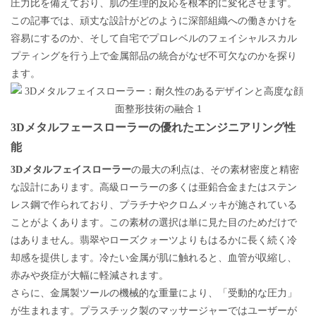
圧力比を備えており、肌の生理的反応を根本的に変化させます。
この記事では、頑丈な設計がどのように深部組織への働きかけを
容易にするのか、そして自宅でプロレベルのフェイシャルスカル
プティングを行う上で金属部品の統合がなぜ不可欠なのかを探り
ます。
3Dメタルフェースローラーの優れたエンジニアリング性
能
3Dメタルフェイスローラー
の最大の利点は、
その素材密度と精密
な設計にあります。高級ローラーの多くは亜鉛合金またはステン
レス鋼で作られており、プラチナやクロムメッキが施されている
ことがよくあります。この素材の選択は単に見た目のためだけで
はありません。翡翠やローズクォーツよりもはるかに長く続く冷
却感を提供します。冷たい金属が肌に触れると、血管が収縮し、
赤みや炎症が大幅に軽減されます。
さらに、金属製ツールの機械的な重量により、「受動的な圧力」
が生まれます。プラスチック製のマッサージャーではユーザーが