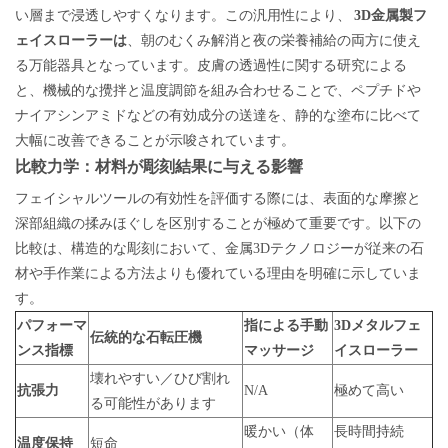
い層まで浸透しやすくなります。この汎用性により、
3D金属製フ
ェイスローラーは
、朝のむくみ解消と夜の栄養補給の両方に使え
る万能器具となっています。皮膚の透過性に関する研究による
と、機械的な攪拌と温度調節を組み合わせることで、ペプチドや
ナイアシンアミドなどの有効成分の送達を、静的な塗布に比べて
大幅に改善できることが示唆されています。
比較力学：材料が彫刻結果に与える影響
フェイシャルツールの有効性を評価する際には、表面的な摩擦と
深部組織の揉みほぐしを区別することが極めて重要です。以下の
比較は、構造的な彫刻において、金属3Dテクノロジーが従来の石
材や手作業による方法よりも優れている理由を明確に示していま
す。
パフォーマ
指による手動
3Dメタルフェ
伝統的な石転圧機
ンス指標
マッサージ
イスローラー
壊れやすい／ひび割れ
抗張力
N/A
極めて高い
る可能性があります
暖かい（体
長時間持続
温度保持
短命