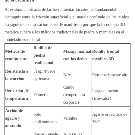
Al evaluar la eficacia de las herramientas faciales, es fundamental
distinguir entre la fricción superficial y el masaje profundo de los tejidos.
La siguiente comparación pone de manifiesto por qué la tecnología 3D
metálica supera a los métodos tradicionales de piedra o manuales en el
modelado estructural.
Rodillo de
Métrica de
Masaje manual
Rodillo frontal
piedra
rendimiento
con los dedos
metálico 3D
tradicional
Resistencia a
Frágil/Puede
N/A
Extremadamente alto
la tracción
agrietarse
Cálido
Retención de
Larga duración
Efímero
(temperatura
temperatura
(frío/calor)
corporal)
Acción de
Solo
Agarre específico de
agarre y
Variable
deslizamiento
360°
amasado
Poroso (puede
Alto (si las