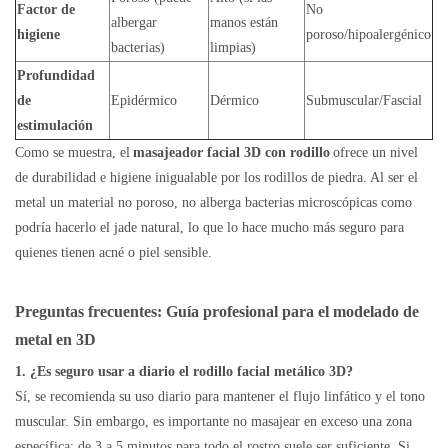
Factor de
No
albergar
manos están
higiene
poroso/hipoalergénico
bacterias)
limpias)
Profundidad
de
Epidérmico
Dérmico
Submuscular/Fascial
estimulación
Como se muestra, el
masajeador facial 3D con rodillo
ofrece un nivel
de durabilidad e higiene inigualable por los rodillos de piedra. Al ser el
metal un material no poroso, no alberga bacterias microscópicas como
podría hacerlo el jade natural, lo que lo hace mucho más seguro para
quienes tienen acné o piel sensible.
Preguntas frecuentes: Guía profesional para el modelado de
metal en 3D
1. ¿Es seguro usar a diario el rodillo facial metálico 3D?
Sí, se recomienda su uso diario para mantener el flujo linfático y el tono
muscular. Sin embargo, es importante no masajear en exceso una zona
específica; de 3 a 5 minutos para todo el rostro suele ser suficiente. Si