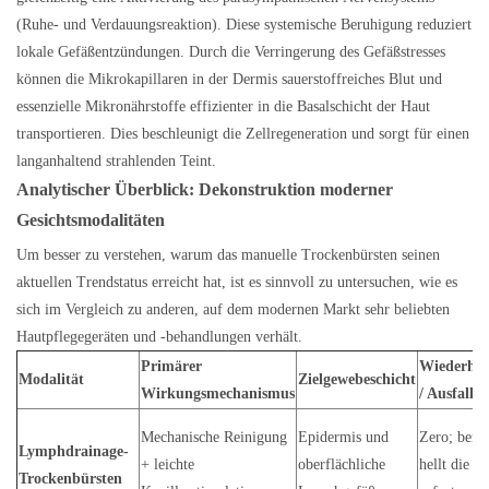
(Ruhe- und Verdauungsreaktion). Diese systemische Beruhigung reduziert
lokale Gefäßentzündungen. Durch die Verringerung des Gefäßstresses
können die Mikrokapillaren in der Dermis sauerstoffreiches Blut und
essenzielle Mikronährstoffe effizienter in die Basalschicht der Haut
transportieren. Dies beschleunigt die Zellregeneration und sorgt für einen
langanhaltend strahlenden Teint.
Analytischer Überblick: Dekonstruktion moderner
Gesichtsmodalitäten
Um besser zu verstehen, warum das manuelle Trockenbürsten seinen
aktuellen Trendstatus erreicht hat, ist es sinnvoll zu untersuchen, wie es
sich im Vergleich zu anderen, auf dem modernen Markt sehr beliebten
Hautpflegegeräten und -behandlungen verhält.
Primärer
Wiederher
Modalität
Zielgewebeschicht
Wirkungsmechanismus
/ Ausfallze
Mechanische Reinigung
Epidermis und
Zero; beru
Lymphdrainage-
+ leichte
oberflächliche
hellt die H
Trockenbürsten