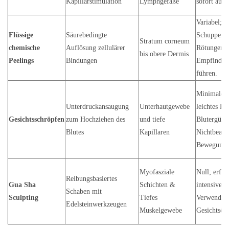
Kapillarstimulation
Lymphgefäße
sofort auf
Variabel; k
Flüssige
Säurebedingte
Schuppenbi
Stratum corneum
chemische
Auflösung zellulärer
Rötungen 
bis obere Dermis
Peelings
Bindungen
Empfindlic
führen.
Minimales 
Unterdruckansaugung
Unterhautgewebe
leichtes Ri
Gesichtsschröpfen
zum Hochziehen des
und tiefe
Blutergüsse
Blutes
Kapillaren
Nichtbeach
Bewegungsf
Myofasziale
Null; erfor
Reibungsbasiertes
Gua Sha
Schichten &
intensive
Schaben mit
Sculpting
Tiefes
Verwendun
Edelsteinwerkzeugen
Muskelgewebe
Gesichtsöl