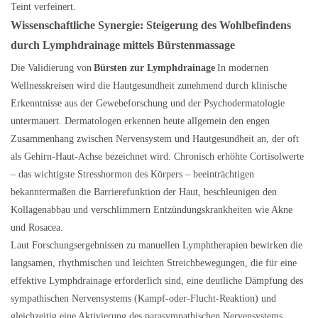
Teint verfeinert.
Wissenschaftliche Synergie: Steigerung des Wohlbefindens
durch Lymphdrainage mittels Bürstenmassage
Die Validierung von
Bürsten zur Lymphdrainage
In modernen
Wellnesskreisen wird die Hautgesundheit zunehmend durch klinische
Erkenntnisse aus der Gewebeforschung und der Psychodermatologie
untermauert. Dermatologen erkennen heute allgemein den engen
Zusammenhang zwischen Nervensystem und Hautgesundheit an, der oft
als Gehirn-Haut-Achse bezeichnet wird. Chronisch erhöhte Cortisolwerte
– das wichtigste Stresshormon des Körpers – beeinträchtigen
bekanntermaßen die Barrierefunktion der Haut, beschleunigen den
Kollagenabbau und verschlimmern Entzündungskrankheiten wie Akne
und Rosacea.
Laut Forschungsergebnissen zu manuellen Lymphtherapien bewirken die
langsamen, rhythmischen und leichten Streichbewegungen, die für eine
effektive Lymphdrainage erforderlich sind, eine deutliche Dämpfung des
sympathischen Nervensystems (Kampf-oder-Flucht-Reaktion) und
gleichzeitig eine Aktivierung des parasympathischen Nervensystems