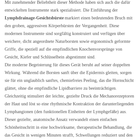
Mit zunehmender Beliebtheit dieser Methode haben sich auch die dafür
entwickelten Instrumente stark spezialisiert. Die Einführung der
Lymphdrainage-Gesichtsbürste
markiert einen bedeutenden Bruch mit
den groben, aggressiven Körperbürsten der Vergangenheit. Diese
modernen Instrumente sind sorgfältig konstruiert und verfügen über
weichere, dicht angeordnete Naturborsten sowie ergonomisch geformte
Griffe, die speziell auf die empfindlichen Knochenvorsprünge von
Gesicht, Kiefer und Schlüsselbein abgestimmt sind.
Die moderne Begeisterung für dieses Gerät beruht auf seiner doppelten
Wirkung. Während die Borsten sanft über die Epidermis gleiten, sorgen
sie für ein unglaublich sanftes, chemiefreies Peeling, das die Hornschicht
glättet, ohne die empfindliche Lipidbarriere zu beeinträchtigen.
Gleichzeitig stimuliert der leichte, gezielte Druck die Mechanorezeptoren
der Haut und löst so eine rhythmische Kontraktion der darunterliegenden
Lymphangionen (den funktionellen Einheiten der Lymphgefäße) aus.
Dieser gezielte, anatomische Ansatz verwandelt einen einfachen
Schönheitsschritt in eine hochwirksame, therapeutische Behandlung, die
das Gesicht in wenigen Minuten strafft, Schwellungen reduziert und den