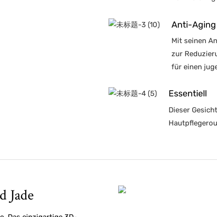
Anti-Aging
Mit seinen An
zur Reduzier
für einen jug
Essentiell
Dieser Gesich
Hautpflegerou
d Jade
e. Das einzigartige 3D-