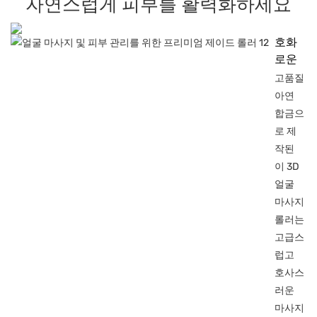
자연스럽게 피부를 활력화하세요
호화
로운
고품질
아연
합금으
로 제
작된
이 3D
얼굴
마사지
롤러는
고급스
럽고
호사스
러운
마사지