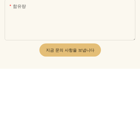
함유량
지금 문의 사항을 보냅니다
관련 상품
구아샤 마사지 메탈 더마 롤
얼굴 마사지 테라피를 위한
러
전문가용 제이드 페이스 롤