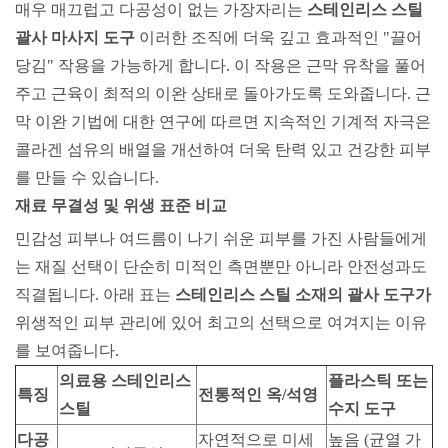
매우 매끄럽고 다공성이 없는 가장자리는
스테인리스 스틸
괄사 마사지 도구
이러한 조직에 더욱 깊고 효과적인 "끌어
당김" 작용을 가능하게 합니다. 이 작용은 근막 유착을 풀어
주고 근육이 최적의 이완 상태로 돌아가도록 도와줍니다. 근
막 이완 기법에 대한 연구에 따르면 지속적인 기계적 자극은
콜라겐 섬유의 배열을 개선하여 더욱 탄력 있고 건강한 피부
를 만들 수 있습니다.
재료 무결성 및 위생 표준 비교
민감성 피부나 여드름이 나기 쉬운 피부를 가진 사람들에게
는 재질 선택이 단순히 미적인 측면뿐만 아니라 안전성과도
직결됩니다. 아래 표는
스테인리스 스틸 소재의 괄사 도구가
위생적인 ​​피부 관리에 있어 최고의 선택으로 여겨지는 이유
를 보여줍니다.
의료용 스테인리스
플라스틱 또는
특징
전통적인 옥/석영
스틸
수지 도구
다공
자연적으로 미세
높음 (균열 가