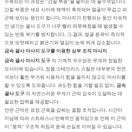
수축되는 이 과정은 "간질 부종"을 줄이는 데 필수적입니다.
간질 부종은 세포 사이에 체액이 축적되어 얼굴이 무겁고 피
곤해 보이는 원인이 됩니다. 마사지가 진행되는 동안 지속적
인 냉기는 괄사 도구가 너무 빨리 따뜻해졌을 때 발생할 수
있는 반동 부기를 방지합니다. 그 결과, 얼굴 윤곽이 즉각적
으로 또렷해지고 붉은기와 열감이 눈에 띄게 감소합니다.
금속 괄사 마사지 도구를 이용한 심부 조직 마사지
금속 괄사 마사지 도구
의 기계적 우수성은
무게와 정밀한
모서리에 있습니다. 정품 스테인리스 스틸은 대부분의 천연
석보다 훨씬 무거워 사용자가 힘을 들이지 않고도 마사지를
할 수 있도록 도와줍니다. 과도한 힘을 가할 필요 없이,
금속
의 자연스러운 무게가
괄사 도구
근막 깊숙이 도달하는 데
필요한 압력을 제공합니다.
안면 근막은 표정 근육을 감싸는 결합 조직입니다. 시간이
지남에 따라 스트레스나 반복적인 움직임으로 인해 이 근막
이 "뭉쳐" 구조적 처짐과 윤곽 손실로 이어질 수 있습니다.