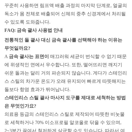
꾸준히 사용하면 림프액 배출 과정의 마지막 단계로, 얼굴의
독소가 몸 전체로 배출되어 신체의 중추 신경계에서 처리될
수 있도록 도와줍니다.
FAQ: 금속 괄사 사용법 안내
전통적인 돌 괄사 대신 금속 괄사를 선택해야 하는 이유는
무엇일까요?
A
금속 괄사는 표면이
매끄러워 세균이 번식할 수 없기 때문
에 위생적인 ​​면에서 우수합니다. 또한, 떨어뜨리면 깨지기
쉬운 돌과는 달리 거의 파손되지 않습니다. 게다가 스테인리
스 스틸의 차가운 온도가 오래 유지되어 빠르게 따뜻해지는
돌보다 항염 효과가 뛰어납니다.
스테인리스 스틸 괄사 마사지 도구를 제대로 세척하는 방법
은 무엇인가요?
의료용 등급의 ​​스테인리스 스틸로 제작되어 따뜻한 비눗물
로 세척하거나 70% 이소프로필 알코올로 닦을 수 있으며,
2~3분간 끓여서 철저하게 살균할 수도 있습니다. 따라서 여