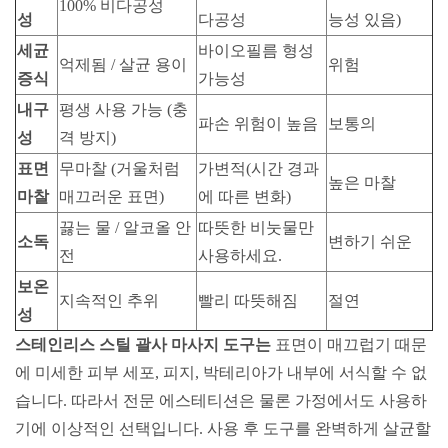
100% 비다공성
성
다공성
능성 있음)
세균
바이오필름 형성
억제됨 / 살균 용이
위험
증식
가능성
내구
평생 사용 가능 (충
파손 위험이 높음
보통의
성
격 방지)
표면
무마찰 (거울처럼
가변적(시간 경과
높은 마찰
마찰
매끄러운 표면)
에 따른 변화)
끓는 물 / 알코올 안
따뜻한 비눗물만
소독
변하기 쉬운
전
사용하세요.
보온
지속적인 추위
빨리 따뜻해짐
절연
성
표면이 매끄럽기
스테인리스 스틸 괄사 마사지 도구는
때문
에
미세한 피부 세포, 피지, 박테리아가 내부에 서식할 수 없
습니다. 따라서 전문 에스테티션은 물론 가정에서도 사용하
기에 이상적인 선택입니다. 사용 후 도구를 완벽하게 살균할