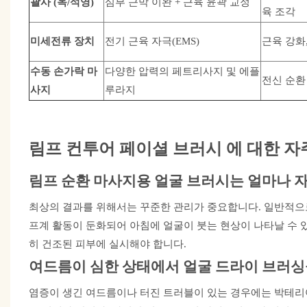
괄사 (옥/석영)
심부 근막 이완 + 근육 윤곽 교정
육 조각
미세전류 장치
전기 근육 자극(EMS)
근육 강화,
수동 손가락 마
다양한 압력의 페트리사지 및 에플
전신 순환
사지
루라지
림프 컨투어 페이셜 브러시
에
대한
자
림프 순환 마사지용 얼굴 브러시는 얼마나 
최상의 결과를 위해서는 꾸준한 관리가 중요합니다. 일반적으로 
프계 활동이 둔화되어 아침에 얼굴이 붓는 현상이 나타날 수 
히 건조된 피부에 실시해야 합니다.
여드름이 심한 상태에서 얼굴 드라이 브러싱
염증이 생긴 여드름이나 터진 트러블이 있는 경우에는 박테리