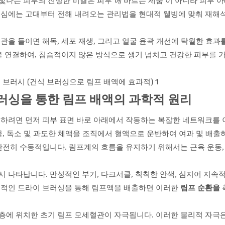
피부
바르는 제품
빛나는 피부의 진정한 비결은
에
이 아니라 피부 
중심에는 고대부터 전해 내려오는 관리법을 현대적 웰빙에 맞춰 재해석
관을 들이면 해독, 세포 재생, 그리고 얼굴 윤곽 개선에 탁월한 효과
을 연결하여, 침습적이지 않은 방식으로 생기 넘치고 건강한 피부를 가
러싱을 통한 림프 배액의 과학적 원리
해하려면 먼저 피부 표면 바로 아래에서 작동하는 복잡한 네트워크를
물, 독소 및 과도한 체액을 조직에서 혈액으로 운반하여 여과 및 배출
완전히 수동적입니다. 림프계의 흐름을 유지하기 위해서는 근육 운동,
 나타납니다. 만성적인 부기, 다크서클, 칙칙한 안색, 심지어 지속
칙적인
드라이 브러싱을 통해 림프액을 배출하면 이러한
림프 순환을
층에 위치한 초기 림프 모세혈관이 자극됩니다. 이러한 물리적 자극