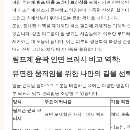
아침 루틴에
림프 배출 드라이 브러싱을
포함시키면
전반적인 
아래 조직에 산소가 풍부하고 영양분이 가득한 신선한 혈액이
스럽고 속에서부터 우러나오는 듯한 광채로 나타납니다.
또한, 정체된 체액을 제거하면 국소 혈관에 가해지는 기계적 
있습니다. 성인 여드름이 잘 생기는 사람들에게 이러한 부드러
제거하는 데 도움이 됩니다. 이는 피부의 생물학적 특성을 존
대신 신체 고유의 치유 메커니즘을 활용합니다.
림프계 윤곽 안면 브러시
비교
역학:
유연한 움직임을 위한 나만의 길을 선
얼굴 윤곽을 잡아주고 수분을 배출하는 데에는 다양한 방법이 
부 목표에 맞춰 관리법을 조정할 수 있습니다.
양식
주요 메커니즘
가장 적합
림프관 윤곽 브
표면 모세혈관 자극 + 미세 박피
체액 배출
러시
리프팅, 