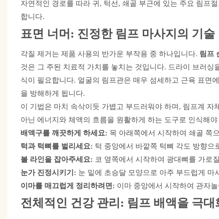
자연적인 경로를 따라 귀, 턱선, 쇄골 부근에 있는 주요 림
합니다.
표면 너머: 진정한 림프 마사지의 기
각질 제거는 제품 사용의 반가운 부작용 중 하나입니다.
림프 
것은 그 주된 치료적 가치를 놓치는 것입니다. 드라이 브러싱
식이 필요합니다. 얼굴의 림프관은 매우 섬세하고 근육 표면에
을 방해하게 됩니다.
이 기법은 마치 속삭이듯 가볍고 부드러워야 하며, 림프계 자
아닌 에너지와 체액의 흐름을 원활하게 하는 도구로 인식해야 
배액구를 깨끗하게 하세요:
목 아래쪽에서 시작하여 쇄골 쪽으
턱과 턱뼈를 벌리세요:
턱 중앙에서 바깥쪽 턱뼈 각도 방향으
볼 라인을 잡아주세요:
코 옆쪽에서 시작하여 광대뼈를 가로질
눈가 진정시키기:
눈 밑에 초승달 모양으로 아주 부드럽게 마
이마를 매끄럽게 정리하려면:
이마 중앙에서 시작하여 관자놀
전체적인 건강 관리: 림프 배액을 극