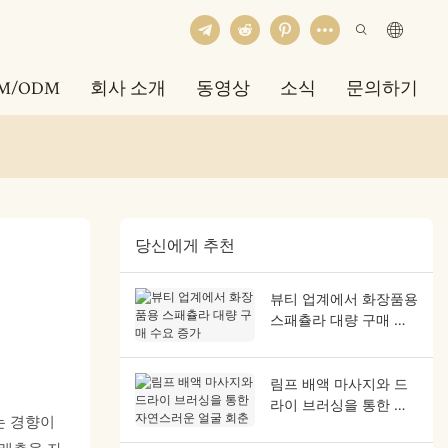
M/ODM
회사 소개
동영상
소식
문의하기
당신에게 추천
뷰티 업계에서 화장품용
스패츌라 대량 구매 수
요 증가
림프 배액 마사지와 드
라이 브러싱을 통한 자
는 경향이
연스러운 얼굴 회춘