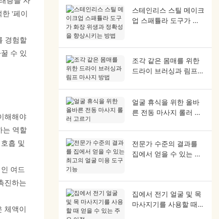
아래층을 자
스테인리스 스틸 메이크
한 '페이
업 스패튤라 도구가 화
장 위생과 정확성을 향
를 경험할
상시키는 방법
꿀 수 있
조각 같은 몸매를 위한
드라이 브러싱과 림프
마사지 방법
얼굴 휴식을 위한 올바
른 전동 마사지 롤러 고
 이해해야
르기
하는 역할
 호흡 및
전문가 수준의 결과를
집에서 얻을 수 있는 최
고의 얼굴 미용 도구 기
적인 여드
능
촉진하는
집에서 전기 얼굴 및 목
마사지기를 사용할 때
은 체액이
얻을 수 있는 주요 이점