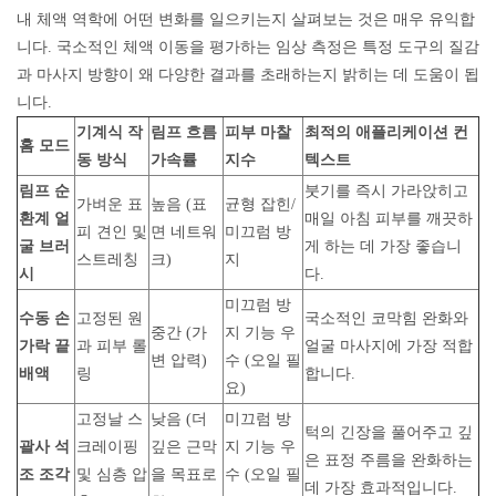
내 체액 역학에 어떤 변화를 일으키는지 살펴보는 것은 매우 유익합
니다. 국소적인 체액 이동을 평가하는 임상 측정은 특정 도구의 질감
과 마사지 방향이 왜 다양한 결과를 초래하는지 밝히는 데 도움이 됩
니다.
기계식 작
림프 흐름
피부 마찰
최적의 애플리케이션 컨
홈 모드
동 방식
가속률
지수
텍스트
림프 순
붓기를 즉시 가라앉히고
가벼운 표
높음 (표
균형 잡힌/
환계 얼
매일 아침 피부를 깨끗하
피 견인 및
면 네트워
미끄럼 방
굴 브러
게 하는 데 가장 좋습니
스트레칭
크)
지
시
다.
미끄럼 방
수동 손
고정된 원
국소적인 코막힘 완화와
중간 (가
지 기능 우
가락 끝
과 피부 롤
얼굴 마사지에 가장 적합
변 압력)
수 (오일 필
배액
링
합니다.
요)
고정날 스
낮음 (더
미끄럼 방
턱의 긴장을 풀어주고 깊
괄사 석
크레이핑
깊은 근막
지 기능 우
은 표정 주름을 완화하는
조 조각
및 심층 압
을 목표로
수 (오일 필
데 가장 효과적입니다.