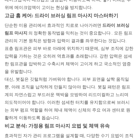
위에 메이크업액이 고이는 현상을 방지합니다.
고급 홈 케어: 드라이 브러싱 림프 마사지 마스터하기
단순한 미용 관리에서 효과적인 치료로 나아가려면
드라이 브러싱
의 정확한 동작법을 익히는 것이 중요합니다
림프 마사지
. 모든 림프
관리의 기본 원칙은 방향과 압력이 결과를 좌우한다는 것입니다.
표층 림프관은 피부 바로 아래에 위치하기 때문에, 심부 조직에 강한
압력을 가하는 것은 오히려 역효과를 초래합니다. 강한 압력은 섬세
한 림프관을 압박하고 수축시켜 체액이 고이게 하고 국소적인 염증
을 유발합니다.
대신, 붓질은 깃털처럼 가벼워야 합니다. 피부 표면을 살짝 움직일
뿐, 아래 조직을 납작하게 만들지 않아야 합니다. 붓질 패턴은 림프
계의 자연스럽고 부드러운 맥박을 모방하여 리드미컬하고 느리며
의도적이어야 합니다. 이러한 섬세한 터치를 유지함으로써 브러시
는 외부 펌프 역할을 하여 체내 체액이 신체의 주요 여과 센터로 원
활하게 이동하도록 돕습니다.
비교 분석: 가정용 림프 마사지 요법 및 체액 유속
효과적인 자가 관리 프로그램을 설계할 때, 다양한 수기 요법이 조직