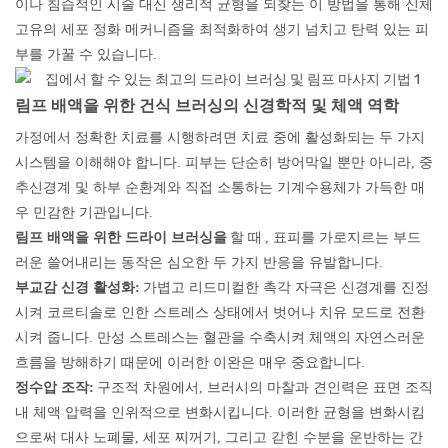
이나 침습적인 시술 대신 생리적 균형을 되찾는 이 방법을 통해 신체
고유의 세포 정화 메커니즘을 최적화하여 생기 넘치고 탄력 있는 피
부를 가꿀 수 있습니다.
림프 배액을 위한 건식 브러싱의 신경학적 및 체액 역학
가정에서 정확한 치료를 시행하려면 치료 중에 활성화되는 두 가지
시스템을 이해해야 합니다. 피부는 단순히 방어막일 뿐만 아니라, 중
추신경계 및 하부 순환계와 직접 소통하는 기계수용체가 가득한 매
우 민감한 기관입니다.
림프 배액을 위한 드라이 브러싱을
할 때
, 표피를 가로지르는 부드
러운 쓸어내리는 동작은 심오한 두 가지 반응을 유발합니다.
부교감 신경 활성화:
가볍고 리드미컬한 촉각 자극은 신경계를 진정
시켜 코르티솔로 인한 스트레스 상태에서 벗어나 치유 모드로 전환
시켜 줍니다. 만성 스트레스는 혈관을 수축시켜 체액의 자연스러운
흐름을 방해하기 때문에 이러한 이완은 매우 중요합니다.
정수압 조작:
구조적 차원에서, 브러시의 마찰과 견인력은 표면 조직
내 체액 압력을 인위적으로 변화시킵니다. 이러한 균형을 변화시킴
으로써 대사 노폐물, 세포 찌꺼기, 그리고 갇힌 수분을 운반하는 간