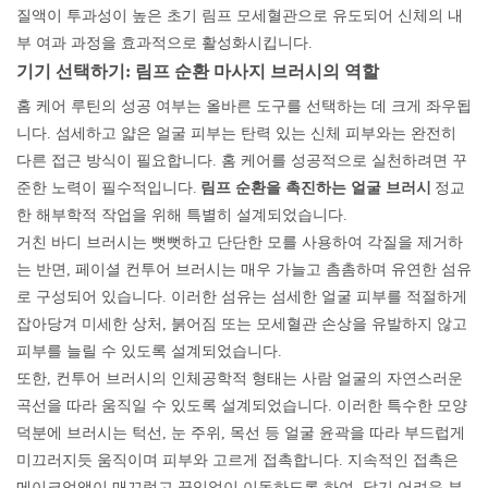
질액이 투과성이 높은 초기 림프 모세혈관으로 유도되어 신체의 내
부 여과 과정을 효과적으로 활성화시킵니다.
기기 선택하기: 림프 순환 마사지 브러시의 역할
홈 케어 루틴의 성공 여부는 올바른 도구를 선택하는 데 크게 좌우됩
니다. 섬세하고 얇은 얼굴 피부는 탄력 있는 신체 피부와는 완전히
다른 접근 방식이 필요합니다. 홈 케어를 성공적으로 실천하려면 꾸
준한 노력이 필수적입니다.
림프 순환을 촉진하는 얼굴 브러시
정교
한 해부학적 작업을 위해 특별히 설계되었습니다.
거친 바디 브러시는 뻣뻣하고 단단한 모를 사용하여 각질을 제거하
는 반면, 페이셜 컨투어 브러시는 매우 가늘고 촘촘하며 유연한 섬유
로 구성되어 있습니다. 이러한 섬유는 섬세한 얼굴 피부를 적절하게
잡아당겨 미세한 상처, 붉어짐 또는 모세혈관 손상을 유발하지 않고
피부를 늘릴 수 있도록 설계되었습니다.
또한, 컨투어 브러시의 인체공학적 형태는 사람 얼굴의 자연스러운
곡선을 따라 움직일 수 있도록 설계되었습니다. 이러한 특수한 모양
덕분에 브러시는 턱선, 눈 주위, 목선 등 얼굴 윤곽을 따라 부드럽게
미끄러지듯 움직이며 피부와 고르게 접촉합니다. 지속적인 접촉은
메이크업액이 매끄럽고 끊임없이 이동하도록 하여, 닿기 어려운 부