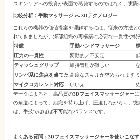
スキンケアへの投資が表面で蒸発するのではなく、実際
比較分析：手動マッサージ vs. 3Dテクノロジー
これらの機器の価値提案を理解するには、従来の方法と
れてきましたが、深部組織の再構築に必要な一貫性や特
特徴
手動ハンドマッサージ
圧力の一貫性
変動的／不安定
ティッシュグリップ
維持管理が難しい
リンパ系に焦点を当てた
高度なスキルが求められます
マイクロカレント対応
いいえ
に
データによると、高品質の
3Dフェイスマッサージャー
の角度によって、組織を持ち上げ、圧迫しながらも、微
は、手技ではほぼ不可能なバランスです。
よくある質問：3Dフェイスマッサージャーを使いこなす