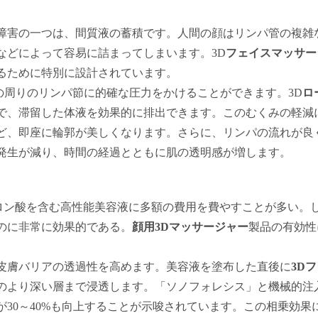
障害の一つは、間質液の蓄積です。人間の顔はリンパ管の複雑
などによって容易に詰まってしまいます。3D
フェイスマッサー
るために特別に設計されています。
の周りのリンパ節に的確な圧力をかけることができます。3D
ロ
で、滞留した体液を効果的に排出できます。このむくみの軽減
ど、即座に輪郭が美しくなります。さらに、リンパの流れが良
発生が減り、時間の経過とともに肌の透明感が増します。
ロン酸を含む高性能美容液に多額の費用を費やすことが多い。
のに非常に効果的である。
顔用3Dマッサージャー
製品の有効性
美容液を塗布した直後に
皮膚バリアの透過性を高めます。
3D
のより深い層まで浸透します。「ソノフォレシス」と機械的注
30～40%も向上することが示唆されています。この相乗効果