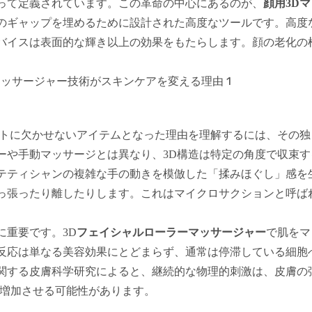
って定義されています。この革命の中心にあるのが、
顔用3D
のギャップを埋めるために設計された高度なツールです。高度
バイスは表面的な輝き以上の効果をもたらします。顔の老化の
トに欠かせないアイテムとなった
理由を理解するには、
その独
ーや手動マッサージとは異なり、3D構造は特定の角度で収束す
テティシャンの複雑な手の動きを模倣した「揉みほぐし」感を
っ張ったり離したりします。これはマイクロサクションと呼ば
で肌をマ
に重要です。3D
フェイシャルローラーマッサージャー
反応は単なる美容効果にとどまらず、通常は停滞している細胞
関する皮膚科学研究によると、継続的な物理的刺激は、皮膚の
を増加させる可能性があります。