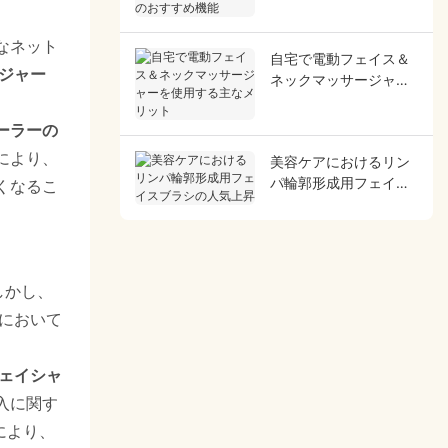
すすめ機能
なネット
自宅で電動フェイス＆
ジャー
ネックマッサージャー
を使用する主なメリッ
ト
ーラーの
により、
美容ケアにおけるリン
パ輪郭形成用フェイス
くなるこ
ブラシの人気上昇
しかし、
において
フェイシャ
入に関す
により、