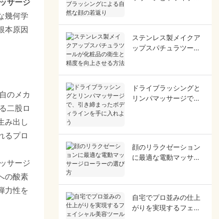
マッサージ
ッシングによる自然な
な幾何学
顔の若返り
根本原因
ステンレス製メイクア
ップスパチュラツール
が化粧品の衛生と精度
を向上させる方法
ドライブラッシングと
自のメカ
リンパマッサージで、
る二股ロ
引き締まったボディラ
インを手に入れよう
生み出し
れるプロ
顔のリラクゼーション
に最適な電動マッサー
ッサージ
ジローラーの選び方
への酸素
弾力性を
自宅でプロ並みの仕上
がりを実現するフェイ
シャル美容ツールのお