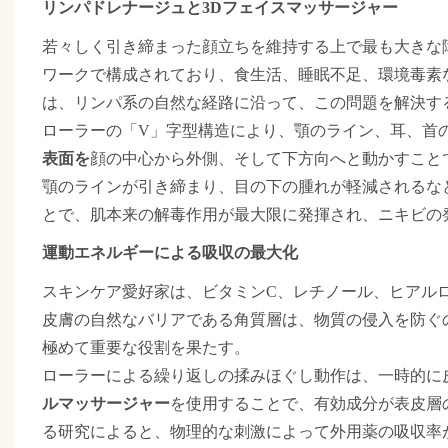
リンパドレナージュと3Dフェイスマッサージャー
若々しく引き締まった顔立ちを維持する上で最も大きな
ワークで構成されており、食生活、睡眠不足、環境毒素
は、
リンパ系の自然な経路に沿って、この問題を解決す
ローラーの「V」字型構造により、顎のライン、耳、首
表面を
顔の中心から外側、そして下方向へと動かすこと
顎のラインが引き締まり、目の下の腫れが軽減されるな
とで、肌本来の解毒作用が最大限に発揮され、ニキビの
運動エネルギーによる吸収の最大化
スキンケア愛好家は、ビタミンC、レチノール、ヒアル
皮膚の自然なバリアである角質層は、物質の侵入を防ぐ
極めて重要な役割を果たす。
ローラーによる繰り返しの揉みほぐし動作は、一時的に
を使用することで
ルマッサージャー
、有効成分が表皮層
る研究によると、物理的な刺激によって外用薬の吸収率が