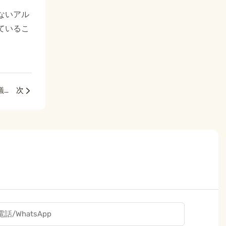
ないアル
ているこ
ホリスティックな肌変革：両面翡翠ローラーの科学と儀式
次
電話/WhatsApp