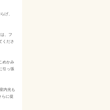
和らげ、
方は、フ
てくださ
こめかみ
に引っ張
室内光も
さらに促