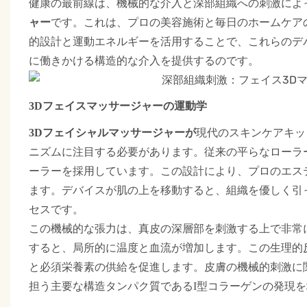
健康の最前線は、機械的な介入と深部組織への刺激によ
です
ャー
。これは、プロの美容施術と毎日のホームケア
的設計と運動エネルギーを活用することで、これらのデ
に働きかける構造的な介入を提供するのです。
3Dフェイスマッサージャーの運動学
現代のスキンケアキッ
3Dフェイシャルマッサージャーが
ニズムに注目する必要があります。従来の平らなローラ
ーラーを採用しています。この設計により、プロのエス
ます。デバイスが肌の上を移動すると、組織を優しく引
セスです。
この機械的な張力は、真皮の深層部を刺激する上で非常
すると
、局所的に温度と血流が増加します。この生理的
と必須栄養素の供給を促進します。皮膚の機械的刺激に
担う主要な構造タンパク質であるI型コラーゲンの発現