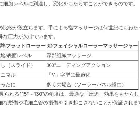
に細胞レベルに到達し、変化をもたらすことができるのです。
の比較が役立ちます。手による指マッサージは何世紀にもわた
殊な圧力が欠けています。
標準フラットローラー
3Dフェイシャルローラーマッサージャー
低地/表面レベル
深部組織マッサージ
なし（スライド）
360°ニーディングアクション
ミニマル
「V」字型に最適化
めったに
多くの場合（ソーラーパネル経由）
見られる115°～130°の角度は
、最適な「圧迫」効果をもたらし
細な裂傷や毛細血管の損傷を引き起こさないことが保証されま