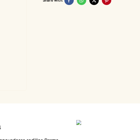
Share with:
a