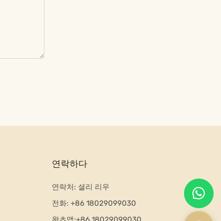
연락하다
연락처: 셜리 리우
전화:
+86 18029099030
왓츠앱:+
86 18029099030