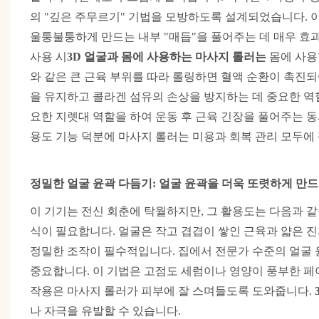
의 "깊은 주무르기" 기법을 모방하도록 설계되었습니다. 
울퉁불퉁하게 만드는 내부 "매듭"을 풀어주는 데 매우 효
사용 시
3D
얼굴과 몸에 사용하는 마사지 롤러는
몸에 사용
와 같은 큰 근육 부위를 따라 롤링하면 혈액 순환이 촉진되
을 유지하고 콜라겐 섬유의 손상을 방지하는 데 중요한 역할
요한 지렛대 역할을 하여 운동 후 근육 긴장을 풀어주는 동
용도 기능 덕분에 마사지 롤러는 미용과 회복 관리 모두에
정밀한 얼굴 윤곽 다듬기: 얼굴 윤곽을 더욱 또렷하게 만
이 기기는 전신 회춘에 탁월하지만, 그 활용도는 다음과 같
식이 필요합니다. 얼굴은 작고 겹겹이 쌓인 근육과 얇은 
정밀한 조작이 필수적입니다. 집에서 전문가 수준의 얼굴 
중요합니다. 이 기법은 고점도 세럼이나 영양이 풍부한 페
작용은 마사지 롤러가 피부에 잘 스며들도록 도와줍니다.
나 자극을 유발할 수 있습니다.