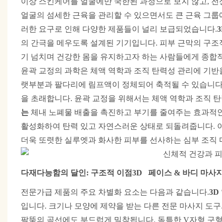
이상 스킨케어를 얼굴에만 국한된 과정으로 보지 않고, 전
얼굴의 섬세한 근육을 관리할 수 있으면서도 큰 근육 그룹
러한 요구로 인해 다양한 제품들이 널리 보급되었습니다.
3
의 간극을 메우도록 설계된 기기입니다. 피부 근막의 구조
기 넘치며 건강한 몸을 유지하고자 하는 사람들에게 종합
윤곽 교정의 과학은 체액 역학과 조직 탄력성 관리에 기반을
랫부분과 팔다리에 림프액이 정체되어 축적될 수 있습니다.
을 초래합니다. 윤곽 교정을 위해서는 체액 역학과 조직 
는
체내 노폐물 배출을 촉진하고 부기를 줄여주는 효과적인
활성화하여 탄력 있고 자연스러운 상태로 되돌려줍니다. 이
더욱 또렷한 실루엣과 화사한 피부를 선사하는 심부 조직
다재다능함의 달인: 구조적 이점
3D
페이스
&
바디
마사
전문가급 제품의 주요 차별화 요소는 다음과 같습니다.
3D
입니다. 크기나 모양에 제약을 받는 다른 전문 마사지 도구
팔뚝의 곡선에도 부드럽게 밀착됩니다. 독특한 V자형 구