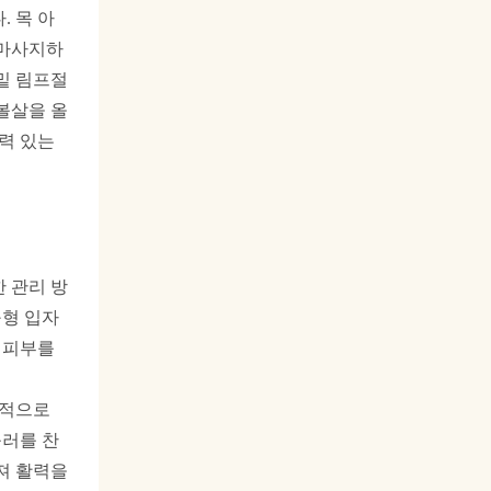
 목 아
 마사지하
밑 림프절
볼살을 올
력 있는
 관리 방
구형 입자
 피부를
각적으로
롤러를 찬
져 활력을