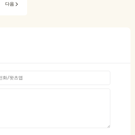
다음
전화/왓츠앱