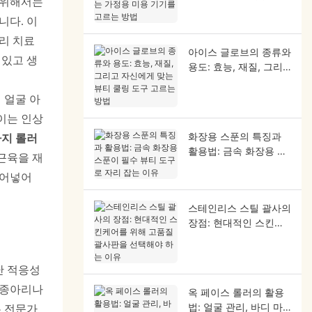
 위해서는
정용 미용 기기를 고르
니다. 이
는 방법
리 치료
아이스 글로브의 종류와
 있고 생
용도: 효능, 재질, 그리
고 자신에게 맞는 뷰티
쿨링 도구 고르는 방법
 얼굴 아
이는 인상
화장용 스푼의 특징과
사지 롤러
활용법: 금속 화장용 스
근육을 재
푼이 필수 뷰티 도구로
불어넣어
자리 잡는 이유
스테인리스 스틸 괄사의
장점: 현대적인 스킨케
어를 위해 고품질 괄사
판을 선택해야 하는 이
유
난 적응성
 종아리나
옥 페이스 롤러의 활용
법: 얼굴 관리, 바디 마
는 전문가