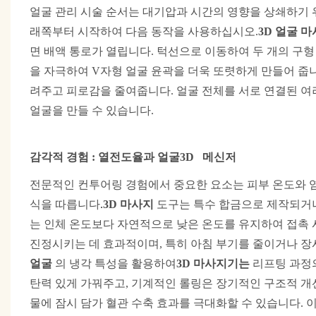
얼굴 관리 시술 순서는 대기압과 시간의 영향을 상쇄하기 
래쪽부터 시작하여 다음 동작을 사용하십시오.
3D
얼굴 마
면 배액 통로가 열립니다. 턱선으로 이동하여 두 개의 구형
을 자극하여 V자형 얼굴 윤곽을 더욱 또렷하게 만들어 줍
려주고 피로감을 줄여줍니다. 얼굴 전체를 서로 연결된 여
얼굴을 만들 수 있습니다.
감각적 경험
:
열전도율과
얼굴
3D
메신저
전문적인 컨투어링 경험에서 중요한 요소는 피부 온도와 
식을 따릅니다.
3D
마사지
도구는 특수 합금으로 제작되거나
는 인체 온도보다 자연적으로 낮은 온도를 유지하여 접촉 
진정시키는 데 효과적이며, 특히 아침 부기를 줄이거나 장
얼굴
의 냉각 특성을 활용하여
3D
마사지기는
리프팅 과정
탄력 있게 가꿔주고, 기계적인 롤링은 장기적인 구조적 개
물에 잠시 담가 혈관 수축 효과를 극대화할 수 있습니다. 