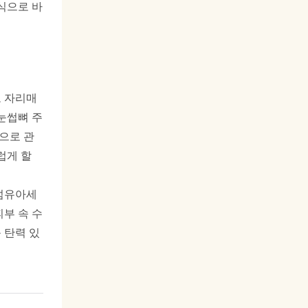
식으로 바
로 자리매
눈썹뼈 주
으로 관
럽게 할
 섬유아세
부 속 수
 탄력 있