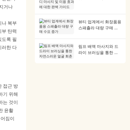
사지 및 미용 효과에 대
처지거나
한 완벽 가이드
뷰티 업계에서 화장품용
리나 복부
스패츌라 대량 구매 수
피부 탄력
요 증가
있도록 필
림프 배액 마사지와 드
이러한 다
라이 브러싱을 통한 자
연스러운 얼굴 회춘
 접근 방
하기 위해
하는 것이
한 윤활
붉어짐이