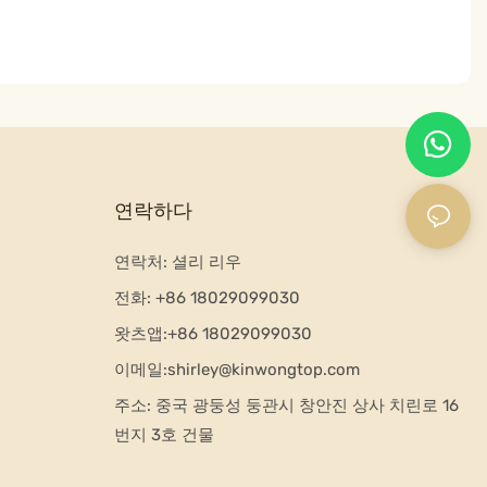
연락하다
연락처: 셜리 리우
전화:
+86 18029099030
왓츠앱:+
86 18029099030
이메일:
shirley@kinwongtop.com
주소:
중국 광둥성 둥관시 창안진 상사 치린로 16
번지 3호 건물