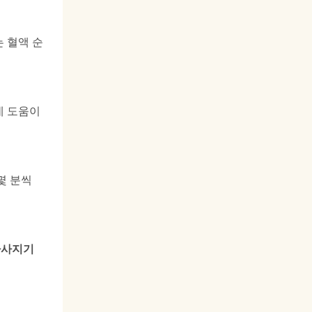
 혈액 순
데 도움이
몇 분씩
마사지기