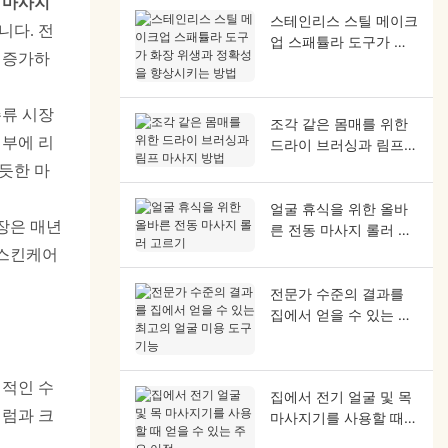
스 마사지
스테인리스 스틸 메이크
니다. 전
업 스패튤라 도구가 화
 증가하
장 위생과 정확성을 향
상시키는 방법
주류 시장
조각 같은 몸매를 위한
피부에 리
드라이 브러싱과 림프
마사지 방법
듯한 마
얼굴 휴식을 위한 올바
장은 매년
른 전동 마사지 롤러 고
르기
 스킨케어
전문가 수준의 결과를
집에서 얻을 수 있는 최
고의 얼굴 미용 도구 기
능
시적인 수
집에서 전기 얼굴 및 목
세럼과 크
마사지기를 사용할 때
얻을 수 있는 주요 이점