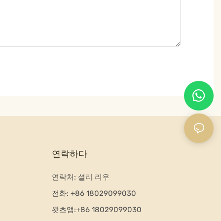
연락하다
연락처: 셜리 리우
전화:
+86 18029099030
왓츠앱:+
86 18029099030