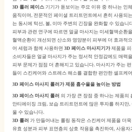
기기가 돋보이는
3D 롤러 페이스
주요 이유 중 하나는
인체
움직이며, 전문적인 페이셜 트리트먼트에서 흔히 사용되는 
는 동시에 턱선, 볼, 이마 주변의 긴장을 완화할 수 있습니다
피부과 관련 연구에 따르면 얼굴 마사지는 미세혈액순환을 
혈액순환이 개선되면 산소와 영양분이 피부에 더 효과적으로
어 세럼과 함께 사용하면
3D 페이스 마사지기가
제품을 피
소비자들은 얼굴 마사지가 주는 정서적 안정감에도 매력을 
피부 문제가 점점 더 흔해지고 있습니다. 마사지가 주는 
들이 스킨케어와 스트레스 해소를 결합한 편안한 셀프케어
3D 페이스 마사지 롤러가 제품 흡수율을 높이는 방법
3D 페이스 마사지 롤러
의 가장 큰 장점 중 하나는
제품의 
안티에이징 크림, 보습 트리트먼트에 많은 투자를 하지만,
울 수 있습니다.
3D 롤러
가 만들어내는 롤링 동작은
스킨케어 제품을 더욱
유효 성분과 피부 표면층의 상호 작용을 촉진하여, 사용자