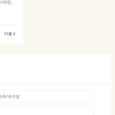
디자인,
다음
전화/왓츠앱