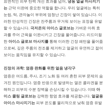
표면적인 피부 탄력 개선 효과를 넘어,
냉동 얼굴 마사지기
는
근막 이완에 중요한 역할을 합니다. 우리 얼굴에는 특히
눈썹, 턱, 관자놀이 부위에 엄청난 긴장이 쌓여 있습니다. 이
러한 만성적인 긴장은 잔주름과 무거워 보이는 표정을 유발
할 수 있습니다.
극저온의 아이스 글로브는
가벼운 마취 효
과를 주어 근육을 이완시키고 긴장을 풀어줍니다. 리드미컬
한
아이스 글로브 마사지를
통해 이러한 긴장 패턴을 풀어줌
으로써, 깊은 주름의 전조를 제거하고 얼굴의 유연하고 젊어
보이는 움직임을 유지할 수 있습니다.
진정의 과학: 염증 완화를 위한 얼음 냉각구
염증은 여드름, 주사, 조기 노화 등 여러 흔한 피부 문제의 숨
겨진 원인입니다. 염증 반응으로 발생하는 열은 콜라겐을 분
해하고 피부의 수분 장벽을 손상시킬 수 있습니다. 이때
아
이스 쿨링 글로브는
강력한 항염 효과를 제공합니다.
얼굴용
아이스 마사지기는
피부 온도를 물리적으로 낮춰 염증 유발