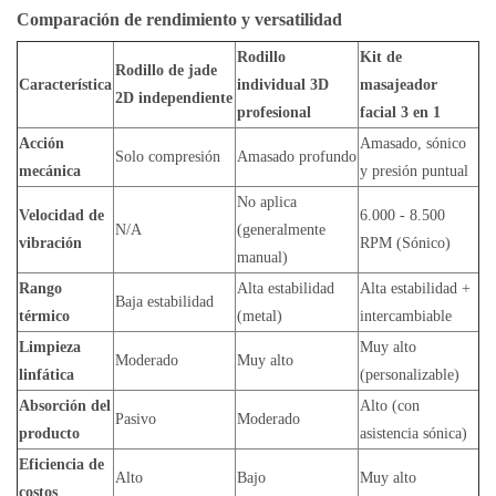
Comparación de rendimiento y versatilidad
Rodillo
Kit de
Rodillo de jade
Característica
individual 3D
masajeador
2D independiente
profesional
facial 3 en 1
Acción
Amasado, sónico
Solo compresión
Amasado profundo
mecánica
y presión puntual
No aplica
Velocidad de
6.000 - 8.500
N/A
(generalmente
vibración
RPM (Sónico)
manual)
Rango
Alta estabilidad
Alta estabilidad +
Baja estabilidad
térmico
(metal)
intercambiable
Limpieza
Muy alto
Moderado
Muy alto
linfática
(personalizable)
Absorción del
Alto (con
Pasivo
Moderado
producto
asistencia sónica)
Eficiencia de
Alto
Bajo
Muy alto
costos