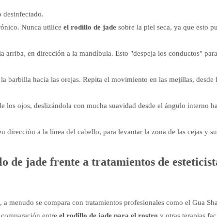
o desinfectado.
rónico. Nunca utilice
el rodillo de jade
sobre la piel seca, ya que esto p
a arriba, en dirección a la mandíbula. Esto "despeja los conductos" para
la barbilla hacia las orejas. Repita el movimiento en las mejillas, desde 
de los ojos, deslizándola con mucha suavidad desde el ángulo interno ha
en dirección a la línea del cabello, para levantar la zona de las cejas y su
 de jade frente a tratamientos de esteticist
o, a menudo se compara con tratamientos profesionales como el Gua Sha
a comparación entre
el rodillo de jade para el rostro
y otras terapias fac