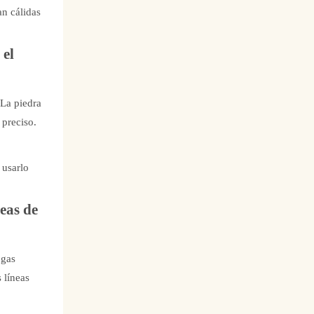
an cálidas
 el
 La piedra
 preciso.
 usarlo
neas de
ugas
 líneas