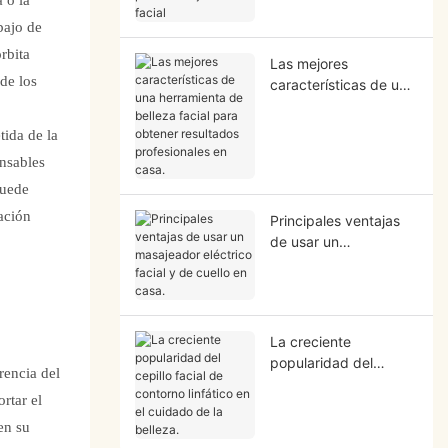
relajación facial
bajo de
rbita
Las mejores
nde los
características de una
herramienta de
belleza facial para
tida de la
obtener resultados
onsables
profesionales en casa.
puede
ación
Principales ventajas
de usar un
masajeador eléctrico
facial y de cuello en
casa.
La creciente
popularidad del
erencia del
cepillo facial de
rtar el
contorno linfático en el
cuidado de la belleza.
en su