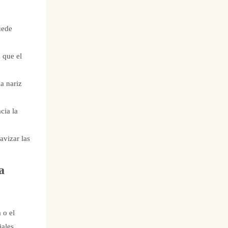
uede
 que el
la nariz
cia la
avizar las
a
 o el
iales