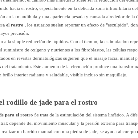
quido hacia el rostro, especialmente en la delicada zona infraorbitaria de
nición en la mandíbula y una apariencia pesada y cansada alrededor de la ó
ra el rostro
, los usuarios suelen reportar un efecto de "esculpido", do
ayor precisión.
an a la simple reducción de líquidos. Con el tiempo, la estimulación repe
el suministro de oxígeno y nutrientes a los fibroblastos, las células resp
icados en revistas dermatológicas sugieren que el masaje facial manual 
s del tratamiento. Este aumento de la circulación produce una transform
rillo interior radiante y saludable, visible incluso sin maquillaje.
l rodillo de jade para el rostro
ade para el rostro
Se trata de la estimulación del sistema linfático. A dif
ntral; depende del movimiento muscular y la presión externa para transpo
 Al realizar un barrido manual con una piedra de jade, se ayuda al cuerpo 