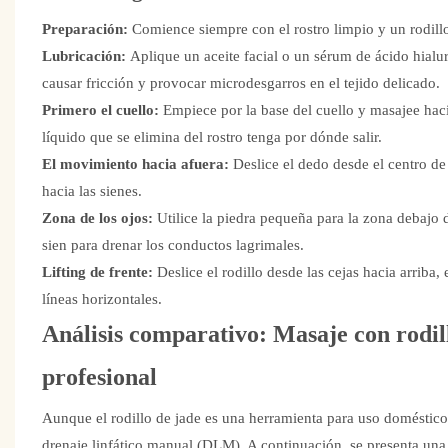
Preparación:
Comience siempre con el rostro limpio y un rodill
Lubricación:
Aplique un aceite facial o un sérum de ácido hialu
causar fricción y provocar microdesgarros en el tejido delicado.
Primero el cuello:
Empiece por la base del cuello y masajee haci
líquido que se elimina del rostro tenga por dónde salir.
El movimiento hacia afuera:
Deslice el dedo desde el centro de 
hacia las sienes.
Zona de los ojos:
Utilice la piedra pequeña para la zona debajo 
sien para drenar los conductos lagrimales.
Lifting de frente:
Deslice el rodillo desde las cejas hacia arriba, 
líneas horizontales.
Análisis comparativo: Masaje con rodillo
profesional
Aunque el rodillo de jade es una herramienta para uso doméstic
drenaje linfático manual (DLM). A continuación, se presenta un