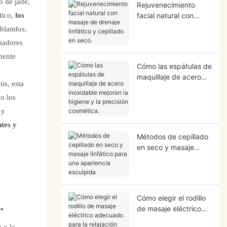
o de jade,
Rejuvenecimiento
tico,
los
facial natural con
masaje de drenaje
 blandos.
linfático y cepillado en
madores
seco.
mente
Cómo las espátulas de
maquillaje de acero
is, esta
inoxidable mejoran la
o los
higiene y la precisión
cosmética.
 y
ntes y
Métodos de cepillado
en seco y masaje
linfático para una
apariencia esculpida
Cómo elegir el rodillo
.
de masaje eléctrico
adecuado para la
 o la