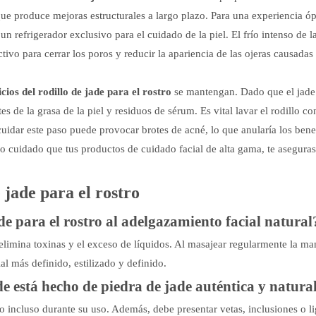
que produce mejoras estructurales a largo plazo. Para una experiencia ó
refrigerador exclusivo para el cuidado de la piel. El frío intenso de l
ivo para cerrar los poros y reducir la apariencia de las ojeras causadas 
icios del rodillo de jade para el rostro
se mantengan. Dado que el jade
 de la grasa de la piel y residuos de sérum. Es vital lavar el rodillo c
idar este paso puede provocar brotes de acné, lo que anularía los bene
smo cuidado que tus productos de cuidado facial de alta gama, te asegura
 jade para el rostro
e para el rostro al adelgazamiento facial natural
ue elimina toxinas y el exceso de líquidos. Al masajear regularmente la m
ial más definido, estilizado y definido.
de está hecho de piedra de jade auténtica y natura
ío incluso durante su uso. Además, debe presentar vetas, inclusiones o l