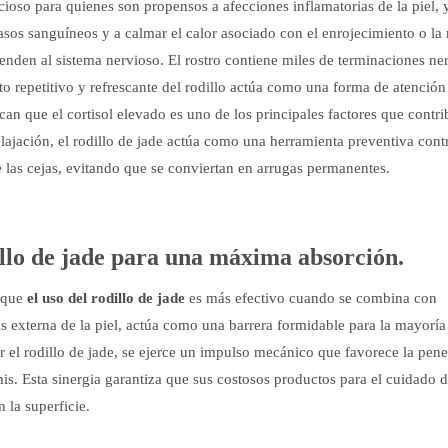
cioso para quienes son propensos a afecciones inflamatorias de la piel, 
asos sanguíneos y a calmar el calor asociado con el enrojecimiento o la 
ienden al sistema nervioso. El rostro contiene miles de terminaciones ne
o repetitivo y refrescante del rodillo actúa como una forma de atención
ican que el cortisol elevado es uno de los principales factores que contr
elajación, el rodillo de jade actúa como una herramienta preventiva contr
re las cejas, evitando que se conviertan en arrugas permanentes.
illo de jade para una máxima absorción.
 que
el uso del rodillo de jade
es más efectivo cuando se combina con
más externa de la piel, actúa como una barrera formidable para la mayoría
r el rodillo de jade, se ejerce un impulso mecánico que favorece la pene
is. Esta sinergia garantiza que sus costosos productos para el cuidado de
la superficie.