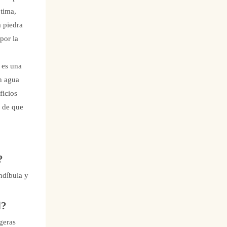
ptima,
a piedra
por la
 es una
on agua
ficios
s de que
?
andíbula y
l?
igeras