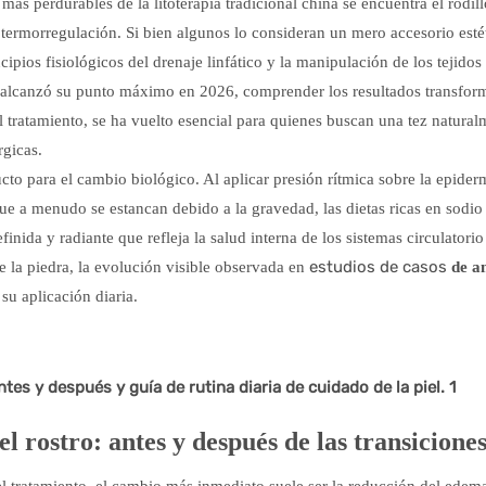
 más perdurables de la litoterapia tradicional china se encuentra el rodill
 termorregulación. Si bien algunos lo consideran un mero accesorio esté
cipios fisiológicos del drenaje linfático y la manipulación de los tejidos
as alcanzó su punto máximo en 2026, comprender los resultados transfor
l tratamiento, se ha vuelto esencial para quienes buscan una tez natural
rgicas.
to para el cambio biológico. Al aplicar presión rítmica sobre la epiderm
que a menudo se estancan debido a la gravedad, las dietas ricas en sodio 
inida y radiante que refleja la salud interna de los sistemas circulatorio
estudios de casos
de la piedra, la evolución visible observada en
de a
su aplicación diaria.
 el rostro: antes y después de las transiciones
l tratamiento, el cambio más inmediato suele ser la reducción del edema