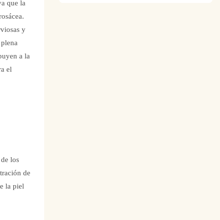
ya que la
rosácea.
rviosas y
 plena
ibuyen a la
a el
 de los
tración de
 la piel