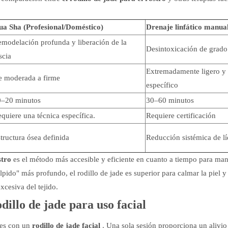
a Sha (Profesional/Doméstico)
Drenaje linfático manua
modelación profunda y liberación de la
Desintoxicación de grad
scia
Extremadamente ligero y
 moderada a firme
específico
0–20 minutos
30–60 minutos
quiere una técnica específica.
Requiere certificación
tructura ósea definida
Reducción sistémica de l
stro
es el método más accesible y eficiente en cuanto a tiempo para man
lpido" más profundo, el rodillo de jade es superior para calmar la piel y
cesiva del tejido.
illo de jade para uso facial
res con un
rodillo de jade facial
. Una sola sesión proporciona un alivio