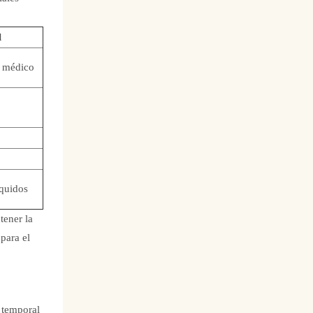
l
o médico
íquidos
tener la
 para el
 temporal