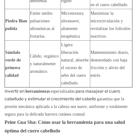
ambiental.
rígido
en el cuero cabelludo.
Emite sutiles
Microtextura
Maximizar la
Piedra Bian
pulsaciones
ultrasuave;
microcirculación y
pulida
ultrasónicas al
altamente
revitalizar los folículos
frotarlas.
terapéutica
inactivos.
Ligera
Sándalo
liberación
Mantenimiento diario,
Cálido, orgánico
verde de
natural; absorbe
desenredado con baja
y naturalmente
primera
el exceso de
fricción y alivio del
aromático.
calidad
sebo del cuero
estrés.
cabelludo.
Invertir en
para masajear el cuero
herramientas
especializadas
cabelludo y estimular el crecimiento del cabello
garantiza que la
presión mecánica aplicada a la cabeza sea suave, uniforme y totalmente
segura para la delicada barrera cutánea craneal.
Peine Gua Sha: Cómo usar la herramienta para una salud
óptima del cuero cabelludo