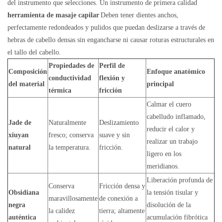
del instrumento que selecciones. Un instrumento de primera calidad
herramienta de masaje capilar
Deben tener dientes anchos,
perfectamente redondeados y pulidos que puedan deslizarse a través de
hebras de cabello densas sin engancharse ni causar roturas estructurales en
el tallo del cabello.
Propiedades de
Perfil de
Composición
Enfoque anatómico
conductividad
flexión y
del material
principal
térmica
fricción
Calmar el cuero
cabelludo inflamado,
Jade de
Naturalmente
Deslizamiento
reducir el calor y
xiuyan
fresco; conserva
suave y sin
realizar un trabajo
natural
la temperatura.
fricción.
ligero en los
meridianos.
Liberación profunda de
Conserva
Fricción densa y
Obsidiana
la tensión tisular y
maravillosamente
de conexión a
negra
disolución de la
la calidez
tierra; altamente
auténtica
acumulación fibrótica